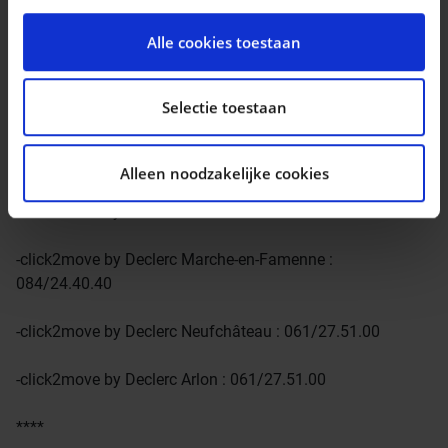
We gebruiken cookies om content en advertenties te
l’un de nos points de vente :
personaliseren, om functies voor social media te
Alle cookies toestaan
bieden en om ons websiteverkeer te analyseren. Ook
-click2move by Declerc Gembloux : 081/62.53.10
delen we informatie over uw gebruik van onze site met
onze partners voor social media, adverteren en
Selectie toestaan
-click2move by Declerc Namur (Naninne) : 081/74.97.20
analyse. Deze partners kunnen deze gegevens
combineren met andere informatie die u aan ze heeft
-click2move by Declerc Ciney : 083/21.24.05
Alleen noodzakelijke cookies
verstrekt of die ze hebben verzameld op basis van uw
gebruik van hun services.
-click2move by Declerc Dinant : 082/2.30.26
-click2move by Declerc Marche-en-Famenne :
084/24.40.40
-click2move by Declerc Neufchâteau : 061/27.51.00
-click2move by Declerc Arlon : 061/27.51.00
****