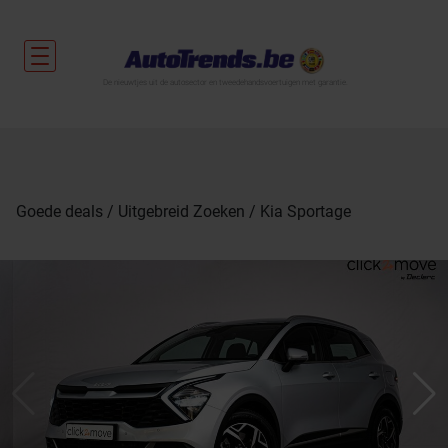
De nieuwtjes uit de autosector en tweedehandsvoertuigen met garantie.
Goede deals
Uitgebreid Zoeken
Kia Sportage