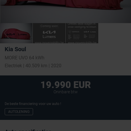
Kia Soul
MORE UVO 64 kWh
Electriek | 40.509 km | 2020
19.990 EUR
Oninbare btw
De beste financiering voor uw auto !
AUTOLENING