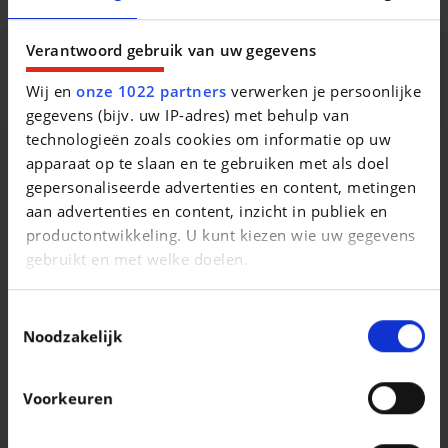
Andere opties
Verantwoord gebruik van uw gegevens
Beschrijving van het voertuig occasie
Wij en
onze 1022 partners
verwerken je persoonlijke
gegevens (bijv. uw IP-adres) met behulp van
technologieën zoals cookies om informatie op uw
apparaat op te slaan en te gebruiken met als doel
gepersonaliseerde advertenties en content, metingen
Vergelijkbare voertuigen
aan advertenties en content, inzicht in publiek en
productontwikkeling. U kunt kiezen wie uw gegevens
gebruikt en met welke doelen.
Als u het toestaat, willen we ook graag:
Toestemmingsselectie
Informatie verzamelen over uw geografische
Noodzakelijk
locatie, die tot een paar meter nauwkeurig kan zijn
KIA
KIA
Uw apparaat identificeren door het actief te
Stonic 1.2i Pulse ISG
Voorkeuren
scannen op specifieke eigenschappen
|
|
17.490 EUR
16.245 km
15.290 EUR
65.012 km
(fingerprinting)