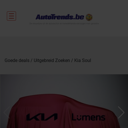
De nieuwtjes uit de autosector en tweedehandsvoertuigen met garantie.
Goede deals
Uitgebreid Zoeken
Kia Soul