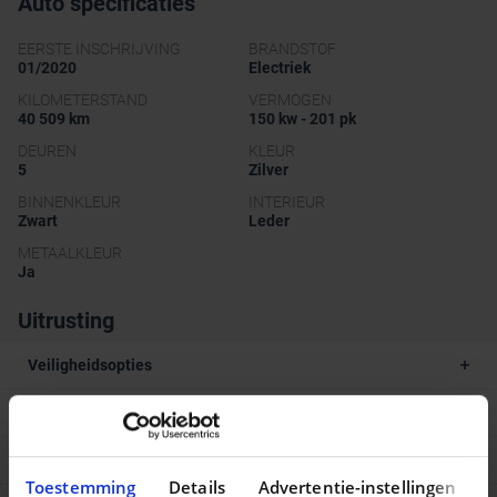
Auto specificaties
EERSTE INSCHRIJVING
BRANDSTOF
01/2020
Electriek
KILOMETERSTAND
VERMOGEN
40 509 km
150 kw - 201 pk
DEUREN
KLEUR
5
Zilver
BINNENKLEUR
INTERIEUR
Zwart
Leder
METAALKLEUR
Ja
Uitrusting
Veiligheidsopties
Comfort en uitrusting
Multimedia opties
Toestemming
Details
Advertentie-instellingen