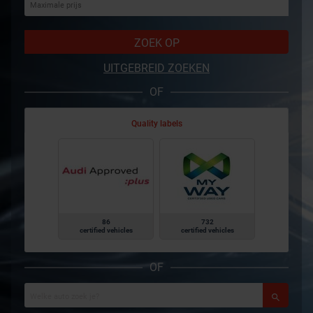
ZOEK OP
UITGEBREID ZOEKEN
OF
Quality labels
86
732
certified vehicles
certified vehicles
OF