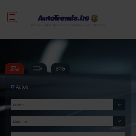
De nieuwtjes uit de autosector en tweedehandsvoertuigen met garantie.
Autos