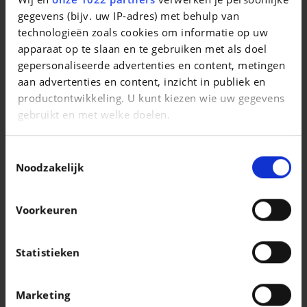
gegevens (bijv. uw IP-adres) met behulp van
SKODA KAROQ
Karoq 1.5 TSI ACT Sportline DSG
technologieën zoals cookies om informatie op uw
apparaat op te slaan en te gebruiken met als doel
|
33.990 EUR
28.992 km
gepersonaliseerde advertenties en content, metingen
aan advertenties en content, inzicht in publiek en
productontwikkeling. U kunt kiezen wie uw gegevens
gebruikt en met welke doelen.
Als u het toestaat, willen we ook graag:
Toestemmingsselectie
Informatie verzamelen over uw geografische
Noodzakelijk
locatie, die tot een paar meter nauwkeurig kan zijn
Uw apparaat identificeren door het actief te
Voorkeuren
scannen op specifieke eigenschappen
(fingerprinting)
Lees meer over hoe uw persoonlijke gegevens worden
Statistieken
verwerkt en stel uw voorkeuren in het
detailgedeelte
in. U kunt uw toestemming op elk moment wijzigen of
VOLKSWAGEN T-ROC
Marketing
intrekken in de Cookieverklaring.
T-Roc 1.0 TSI Style OPF