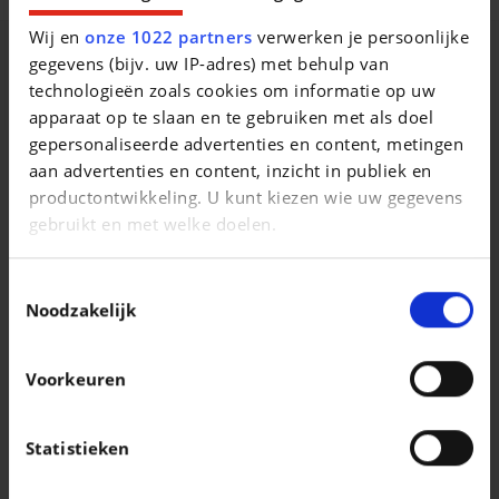
Wij en
onze 1022 partners
verwerken je persoonlijke
gegevens (bijv. uw IP-adres) met behulp van
Beschrijving van het voertuig occasie
technologieën zoals cookies om informatie op uw
apparaat op te slaan en te gebruiken met als doel
gepersonaliseerde advertenties en content, metingen
aan advertenties en content, inzicht in publiek en
productontwikkeling. U kunt kiezen wie uw gegevens
Vergelijkbare voertuigen
gebruikt en met welke doelen.
Als u het toestaat, willen we ook graag:
Toestemmingsselectie
Informatie verzamelen over uw geografische
Noodzakelijk
locatie, die tot een paar meter nauwkeurig kan zijn
Uw apparaat identificeren door het actief te
Voorkeuren
scannen op specifieke eigenschappen
JEEP RENEGADE
JEEP RENEGADE
(fingerprinting)
Renegade 1.3 T4 80Th DDCT
Lees meer over hoe uw persoonlijke gegevens worden
Statistieken
|
|
17.990 EUR
41.468 km
15.950 EUR
67.439 km
verwerkt en stel uw voorkeuren in het
detailgedeelte