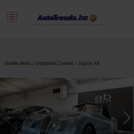
De nieuwtjes uit de autosector en tweedehandsvoertuigen met garantie.
Goede deals
Uitgebreid Zoeken
Jaguar XK