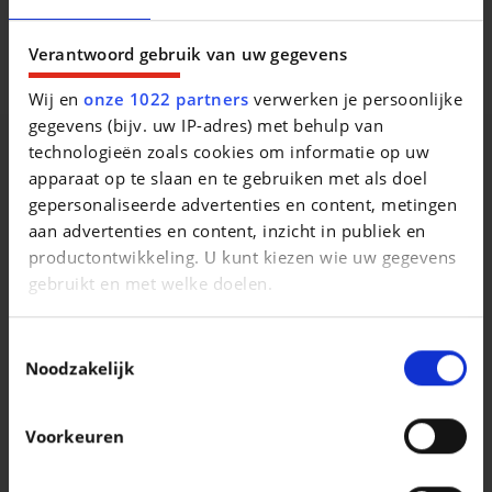
Gerestaureerd door Bridport Jaguar rond 1990 Huidige
eigenaar sinds 2005 Neem contact op met onze verkopers
Verantwoord gebruik van uw gegevens
voor meer informatie over deze prachtige oldtimer!
Wij en
onze 1022 partners
verwerken je persoonlijke
gegevens (bijv. uw IP-adres) met behulp van
technologieën zoals cookies om informatie op uw
apparaat op te slaan en te gebruiken met als doel
gepersonaliseerde advertenties en content, metingen
Vergelijkbare voertuigen
aan advertenties en content, inzicht in publiek en
productontwikkeling. U kunt kiezen wie uw gegevens
gebruikt en met welke doelen.
Als u het toestaat, willen we ook graag:
Toestemmingsselectie
Informatie verzamelen over uw geografische
Noodzakelijk
locatie, die tot een paar meter nauwkeurig kan zijn
JAGUAR XK
JAGUAR XK
Uw apparaat identificeren door het actief te
fr
fr
Voorkeuren
scannen op specifieke eigenschappen
|
|
37.990 EUR
80.000 km
85.000 EUR
11.000 km
(fingerprinting)