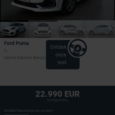
Ford Puma
Ontdek
fr
onze
Hybrid Electriek Benzine | 25.000 km
test
22.990 EUR
Oninbare btw
De beste financiering voor uw auto !