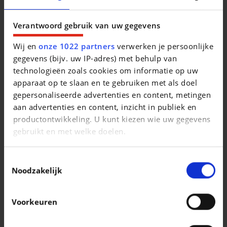
* Port USB
* Radio
Verantwoord gebruik van uw gegevens
* Radio numÃ©rique (DAB)
* Soundsystem
Wij en
onze 1022 partners
verwerken je persoonlijke
* Conduite semi-autonome
gegevens (bijv. uw IP-adres) met behulp van
* Correcteur de trajectoire ( ESP )
technologieën zoals cookies om informatie op uw
* Assistant au freinage d'urgence
apparaat op te slaan en te gebruiken met als doel
* Assistant feux de route
gepersonaliseerde advertenties en content, metingen
* Avertisseur d'angle mort
aan advertenties en content, inzicht in publiek en
* Limiteur de vitesse
productontwikkeling. U kunt kiezen wie uw gegevens
* RÃ©gulateur de vitesse adaptatif
gebruikt en met welke doelen.
* SystÃ¨me d'appel d'urgence
* SystÃ¨me d'avertissement de distance
Als u het toestaat, willen we ook graag:
Toestemmingsselectie
* SystÃ¨me de contrÃ´le de la pression pneus
Informatie verzamelen over uw geografische
Noodzakelijk
* LivrÃ© avec pneus Ã©tÃ©
locatie, die tot een paar meter nauwkeurig kan zijn
* LivrÃ© avec pneus hiver
Uw apparaat identificeren door het actief te
Voorkeuren
* Phares de jour LED
scannen op specifieke eigenschappen
* SiÃ¨ges arriÃ¨res 1/3 - 2/3
(fingerprinting)
* Pack hiver