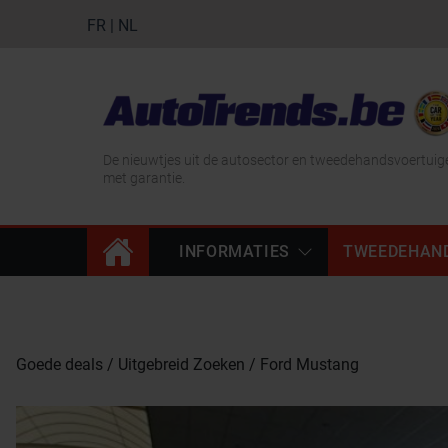
FR
|
NL
De nieuwtjes uit de autosector en tweedehandsvoertuig
met garantie.
INFORMATIES
TWEEDEHAN
Goede deals
Uitgebreid Zoeken
Ford Mustang