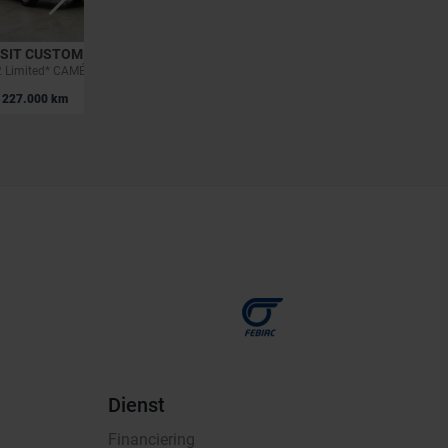
SIT CUSTOM
FORD FOCUS
2.0 TDCi L2H2 Limited* CAMÉRA * CLIM * REMORQUE
ST-Line | 1.0 EcoBoost MHEV 155cv | GPS | Carplay | Capteurs AV+AR | Clim auto
|
227.000 km
22.750 EUR
55.401 km
Dienst
Financiering