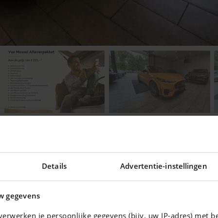
Details
Advertentie-instellingen
ering voor uw auto !
w gegevens
erwerken je persoonlijke gegevens (bijv. uw IP-adres) met b