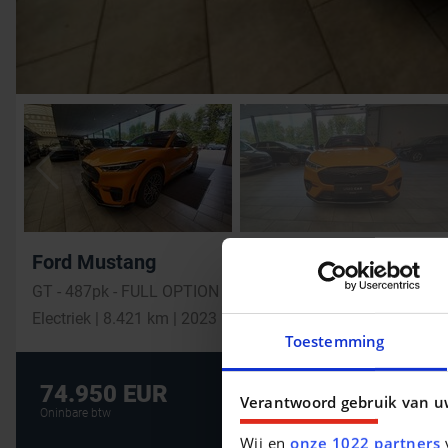
Ford Mustang
GT - 487pk - FULL OPTION
Electriek | 8.421 km | 2023
Toestemming
De beste financi
74.950 EUR
Verantwoord gebruik van u
AUTOLENING
Oninbare btw
Wij en
onze 1022 partners
v