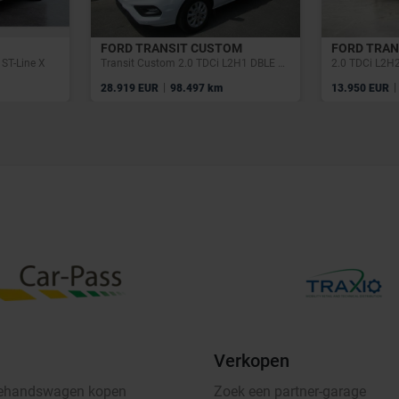
FORD TRANSIT CUSTOM
FORD TRAN
ST-Line X
Transit Custom 2.0 TDCi L2H1 DBLE CAB 23900€+TVA/BTW
|
|
28.919 EUR
98.497 km
13.950 EUR
Verkopen
ehandswagen kopen
Zoek een partner-garage