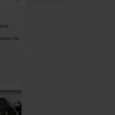
icht,
/achter 358