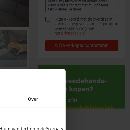
Ik ga akkoord met de overdracht
van mijn gegevens aan de garage in
overeenstemming met
het
privacybeleid
.
De verkoper contacteren
Over
ehulp van technologieën zoals