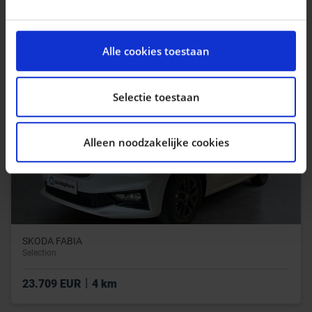
|
32.490 EUR
250 km
We gebruiken cookies om content en advertenties te
personaliseren, om functies voor social media te
Alle cookies toestaan
bieden en om ons websiteverkeer te analyseren. Ook
delen we informatie over uw gebruik van onze site met
onze partners voor social media, adverteren en
Selectie toestaan
analyse. Deze partners kunnen deze gegevens
combineren met andere informatie die u aan ze heeft
Alleen noodzakelijke cookies
verstrekt of die ze hebben verzameld op basis van uw
gebruik van hun services.
SKODA FABIA
Selection
|
23.709 EUR
4 km