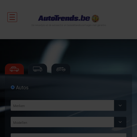
De nieuwtjes uit de autosector en tweedehandsvoertuigen met garantie.
Autos