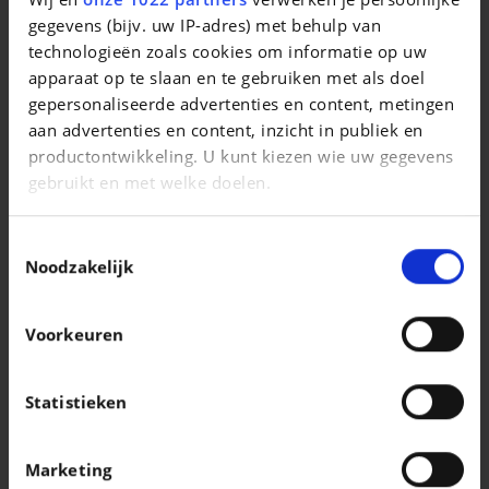
718 Cayman GT4 RS
gegevens (bijv. uw IP-adres) met behulp van
technologieën zoals cookies om informatie op uw
|
253.850 EUR
0 km
apparaat op te slaan en te gebruiken met als doel
gepersonaliseerde advertenties en content, metingen
aan advertenties en content, inzicht in publiek en
productontwikkeling. U kunt kiezen wie uw gegevens
gebruikt en met welke doelen.
Als u het toestaat, willen we ook graag:
Toestemmingsselectie
Informatie verzamelen over uw geografische
Noodzakelijk
locatie, die tot een paar meter nauwkeurig kan zijn
Uw apparaat identificeren door het actief te
Voorkeuren
scannen op specifieke eigenschappen
(fingerprinting)
Lees meer over hoe uw persoonlijke gegevens worden
Statistieken
verwerkt en stel uw voorkeuren in het
detailgedeelte
VOLKSWAGEN T-CROSS
in. U kunt uw toestemming op elk moment wijzigen of
T-Cross 1.0 TSI R-Line Business Premium OPF DSG
Marketing
intrekken in de Cookieverklaring.