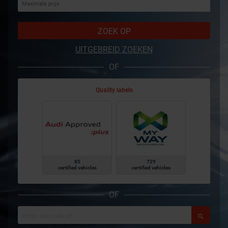
ZOEK OP
UITGEBREID ZOEKEN
OF
Quality labels
85
729
certified vehicles
certified vehicles
OF