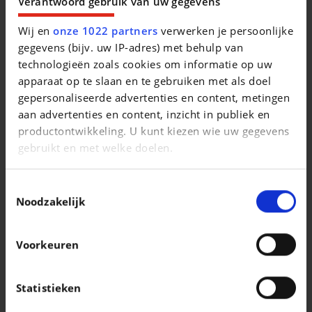
Verantwoord gebruik van uw gegevens
Beschrijving van het voertuig occasie
Wij en
onze 1022 partners
verwerken je persoonlijke
gegevens (bijv. uw IP-adres) met behulp van
Les offres de remises sont soumises à conditions, voir en
technologieën zoals cookies om informatie op uw
concession.
apparaat op te slaan en te gebruiken met als doel
gepersonaliseerde advertenties en content, metingen
aan advertenties en content, inzicht in publiek en
productontwikkeling. U kunt kiezen wie uw gegevens
gebruikt en met welke doelen.
Vergelijkbare voertuigen
Als u het toestaat, willen we ook graag:
Toestemmingsselectie
Informatie verzamelen over uw geografische
Noodzakelijk
locatie, die tot een paar meter nauwkeurig kan zijn
Uw apparaat identificeren door het actief te
Voorkeuren
scannen op specifieke eigenschappen
(fingerprinting)
FIAT 500
FIAT 500C
Lees meer over hoe uw persoonlijke gegevens worden
Statistieken
500 1.2i Star (EU6d-TEMP)
500C 1.0i MHEV
verwerkt en stel uw voorkeuren in het
detailgedeelte