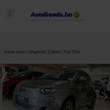
De nieuwtjes uit de autosector en tweedehandsvoertuigen met garantie.
Goede deals
Uitgebreid Zoeken
Fiat 500e