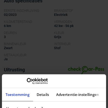
Auto specificaties
EERSTE INSCHRIJVING
BRANDSTOF
02/2023
Electriek
KILOMETERSTAND
VERMOGEN
6 km
42 kw - 56 pk
DEUREN
KLEUR
3
Grijs
BINNENKLEUR
INTERIEUR
Zwart
Stof
METAALKLEUR
Ja
Uitrusting
Comfort en uitrusting
Veiligheidsopties
Toestemming
Details
Advertentie-instellingen
Multimedia opties