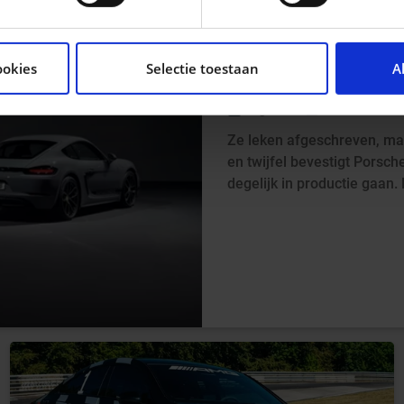
tent en advertenties te personaliseren, om functies voor so
seren. Ook delen we informatie over uw gebruik van onze si
ELEKTRISCHE PO
ookies
Selectie toestaan
A
n analyse. Deze partners kunnen deze gegevens combineren me
DAN TOCH BEVE
ie ze hebben verzameld op basis van uw gebruik van hun servi
2d geleden
Laurent Zilli
Ze leken afgeschreven, ma
en twijfel bevestigt Porsc
degelijk in productie gaan. 