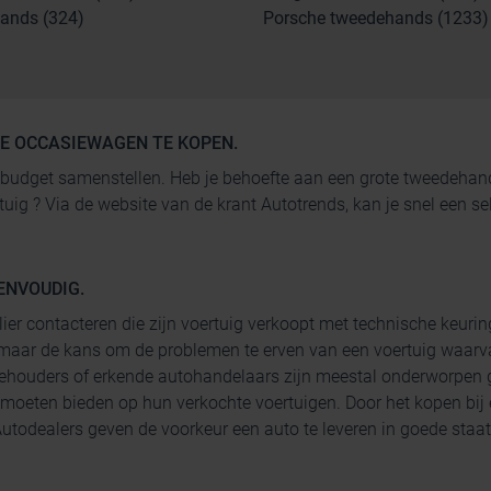
ands (324)
Porsche tweedehands (1233)
GE OCCASIEWAGEN TE KOPEN.
 je budget samenstellen. Heb je behoefte aan een grote tweedeh
rtuig ? Via de website van de krant Autotrends, kan je snel een
ENVOUDIG.
lier contacteren die zijn voertuig verkoopt met technische keurin
maar de kans om de problemen te erven van een voertuig waarva
ehouders of erkende autohandelaars zijn meestal onderworpen g
 moeten bieden op hun verkochte voertuigen. Door het kopen bij
todealers geven de voorkeur een auto te leveren in goede staat 