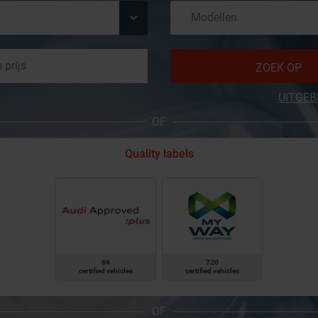
ZOEK OP
UITGEB
OF
Quality labels
84
720
certified vehicles
certified vehicles
OF