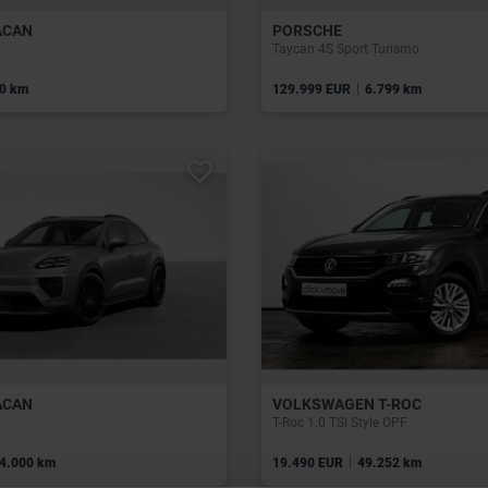
ACAN
PORSCHE
Taycan 4S Sport Turismo
|
0 km
129.999 EUR
6.799 km
ACAN
VOLKSWAGEN T-ROC
T-Roc 1.0 TSI Style OPF
|
4.000 km
19.490 EUR
49.252 km