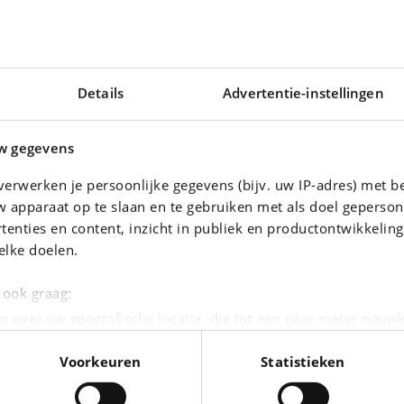
Details
Advertentie-instellingen
w gegevens
erwerken je persoonlijke gegevens (bijv. uw IP-adres) met b
 apparaat op te slaan en te gebruiken met als doel geperson
tenties en content, inzicht in publiek en productontwikkelin
PORSCHE 911
elke doelen.
Boite auto*GPS*Carplay*Capteurs Av/Ar*Sièges Av chauffants
911 Carrera Cabriolet
|
12.009 km
154.911 EUR
11.286 km
e ook graag:
n over uw geografische locatie, die tot een paar meter nauwk
eren door het actief te scannen op specifieke eigenschappen (
Voorkeuren
Statistieken
oonlijke gegevens worden verwerkt en stel uw voorkeuren i
moment wijzigen of intrekken in de Cookieverklaring.