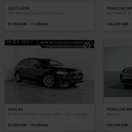
SEAT LEON
PORSCHE M
Play Plus*Gps*Carplay*Toit ouvrant
$$/fr/Macan 4
|
|
29.990 EUR
15.000 km
106.629 EUR
AUDI A4
PORSCHE M
35 TFSI S-TRONIC / Carplay / GPS / C.C. / Keyless / PDC
Macan 4
|
|
25.800 EUR
49.000 km
105.999 EUR