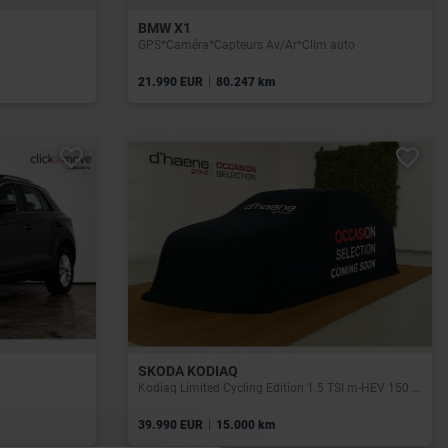
BMW X1
GPS*Caméra*Capteurs Av/Ar*Clim auto
|
21.990 EUR
80.247 km
SKODA KODIAQ
Kodiaq Limited Cycling Edition 1.5 TSI m-HEV 150 cvDSG7
|
39.990 EUR
15.000 km