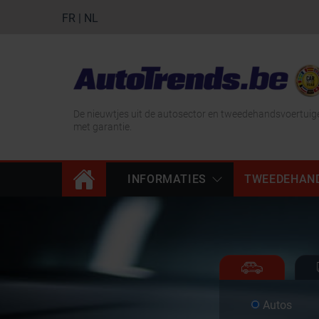
FR
|
NL
De nieuwtjes uit de autosector en tweedehandsvoertuig
met garantie.
INFORMATIES
TWEEDEHAN
Autos