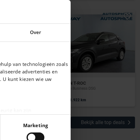
Over
ehulp van technologieën zoals
aliseerde advertenties en
g. U kunt kiezen wie uw
VOLKSWAGEN T-ROC
T-Roc 1.5 TSI Life Business DSG
|
22.990 EUR
81.922 km
eurig kan zijn
fingerprinting)
Bekijk alle top deals
Marketing
n het
detailgedeelte
in. U