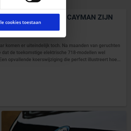
cial media te bieden en om
te met onze partners voor
RSCHE BOXSTER EN CAYMAN ZIJN 
lle cookies toestaan
t andere informatie die u
STIGD
ces.
ar komen er uiteindelijk toch. Na maanden van geruchten
he dat de toekomstige elektrische 718-modellen wel
Een opvallende koerswijziging die perfect illustreert hoe...