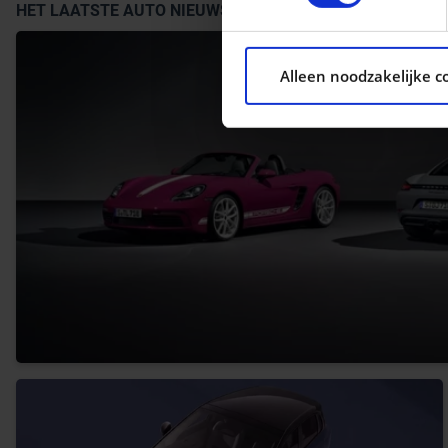
HET LAATSTE AUTO NIEUWS
We gebruiken cookies om con
ons websiteverkeer te analy
Alleen noodzakelijke c
social media, adverteren e
aan ze heeft verstrekt of d