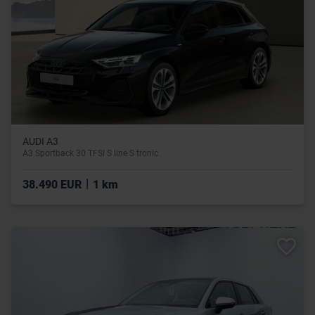
AUDI A3
A3 Sportback 30 TFSI S line S tronic
|
38.490 EUR
1 km