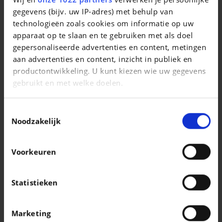
$$/fr/911 Turbo S
gegevens (bijv. uw IP-adres) met behulp van
technologieën zoals cookies om informatie op uw
|
304.031 EUR
0 km
apparaat op te slaan en te gebruiken met als doel
gepersonaliseerde advertenties en content, metingen
aan advertenties en content, inzicht in publiek en
productontwikkeling. U kunt kiezen wie uw gegevens
gebruikt en met welke doelen.
Als u het toestaat, willen we ook graag:
Toestemmingsselectie
Informatie verzamelen over uw geografische
Noodzakelijk
locatie, die tot een paar meter nauwkeurig kan zijn
Uw apparaat identificeren door het actief te
Voorkeuren
scannen op specifieke eigenschappen
(fingerprinting)
Lees meer over hoe uw persoonlijke gegevens worden
Statistieken
verwerkt en stel uw voorkeuren in het
detailgedeelte
PORSCHE CAYENNE
in. U kunt uw toestemming op elk moment wijzigen of
Cayenne Turbo E-Hybrid Coupé incl. GT package
Marketing
intrekken in de Cookieverklaring.