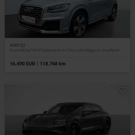
AUDI Q2
S-Line Int/Ext*GPS*Capteurs Av/Ar*Clim auto*Sièges Av chauffants
|
16.490 EUR
118.768 km