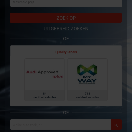
ZOEK OP
UITGEBREID ZOEKEN
OF
Quality labels
84
718
certified vehicles
certified vehicles
OF