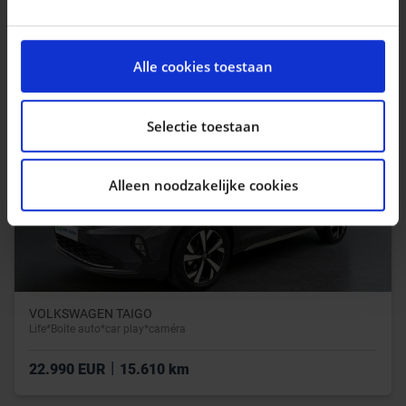
|
249.999 EUR
0 km
We gebruiken cookies om content en advertenties te
personaliseren, om functies voor social media te
Alle cookies toestaan
bieden en om ons websiteverkeer te analyseren. Ook
delen we informatie over uw gebruik van onze site met
onze partners voor social media, adverteren en
Selectie toestaan
analyse. Deze partners kunnen deze gegevens
combineren met andere informatie die u aan ze heeft
Alleen noodzakelijke cookies
verstrekt of die ze hebben verzameld op basis van uw
gebruik van hun services.
VOLKSWAGEN TAIGO
Life*Boite auto*car play*caméra
|
22.990 EUR
15.610 km