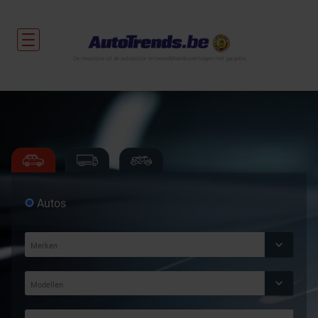
De nieuwtjes uit de autosector en tweedehandsvoertuigen met garantie.
Autos