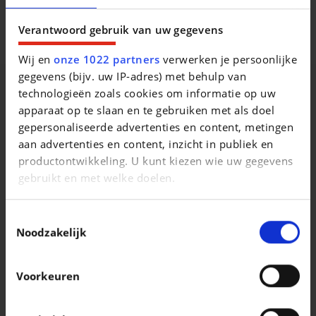
Accoudoir, Assistant au freinage d\\'urgence, Jantes 19\\,
Verantwoord gebruik van uw gegevens
Jantes en alliage, Phares directionnels
Wij en
onze 1022 partners
verwerken je persoonlijke
gegevens (bijv. uw IP-adres) met behulp van
technologieën zoals cookies om informatie op uw
Vergelijkbare voertuigen
apparaat op te slaan en te gebruiken met als doel
gepersonaliseerde advertenties en content, metingen
aan advertenties en content, inzicht in publiek en
productontwikkeling. U kunt kiezen wie uw gegevens
gebruikt en met welke doelen.
Als u het toestaat, willen we ook graag:
Toestemmingsselectie
Informatie verzamelen over uw geografische
Noodzakelijk
CITROEN C3
CITROEN GRAND C4 PICA
1.2 PureTech START S&S
locatie, die tot een paar meter nauwkeurig kan zijn
Uw apparaat identificeren door het actief te
|
|
9.690 EUR
48.553 km
6.200 EUR
183.982 km
Voorkeuren
scannen op specifieke eigenschappen
(fingerprinting)