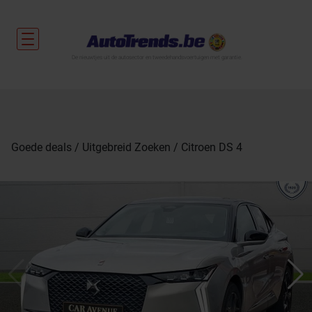
De nieuwtjes uit de autosector en tweedehandsvoertuigen met garantie.
Goede deals
Uitgebreid Zoeken
Citroen DS 4