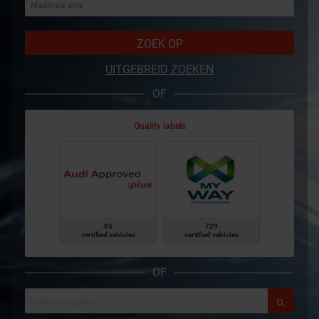
ZOEK OP
UITGEBREID ZOEKEN
OF
Quality labels
85
729
certified vehicles
certified vehicles
OF