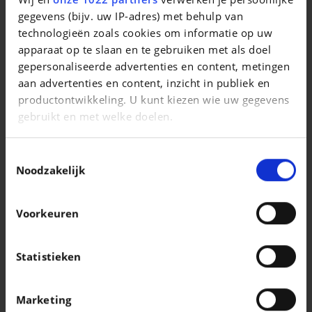
gegevens (bijv. uw IP-adres) met behulp van
VOLKSWAGEN POLO
Polo 1.0 TSI Life OPF
technologieën zoals cookies om informatie op uw
apparaat op te slaan en te gebruiken met als doel
|
18.990 EUR
23.276 km
gepersonaliseerde advertenties en content, metingen
aan advertenties en content, inzicht in publiek en
productontwikkeling. U kunt kiezen wie uw gegevens
gebruikt en met welke doelen.
Als u het toestaat, willen we ook graag:
Toestemmingsselectie
Informatie verzamelen over uw geografische
Noodzakelijk
locatie, die tot een paar meter nauwkeurig kan zijn
Uw apparaat identificeren door het actief te
Voorkeuren
scannen op specifieke eigenschappen
(fingerprinting)
Lees meer over hoe uw persoonlijke gegevens worden
Statistieken
verwerkt en stel uw voorkeuren in het
detailgedeelte
in. U kunt uw toestemming op elk moment wijzigen of
PORSCHE MACAN
Marketing
intrekken in de Cookieverklaring.
Macan 4