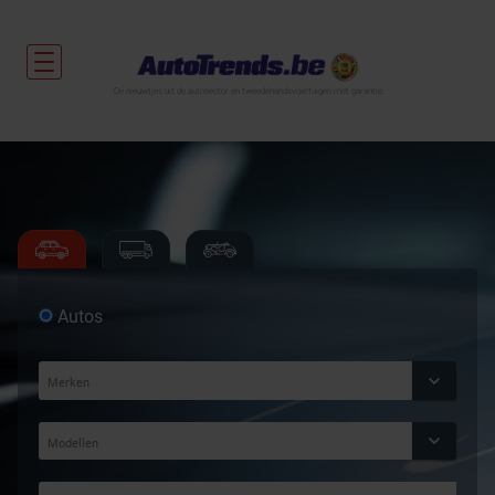
De nieuwtjes uit de autosector en tweedehandsvoertuigen met garantie.
Autos