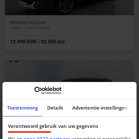
RENAULT KADJAR
Kadjar 1.6 dCi S-Edition
|
12.990 EUR
92.000 km
Toestemming
Details
Advertentie-instellingen
Verantwoord gebruik van uw gegevens
Wij en
onze 1022 partners
verwerken je persoonlijke