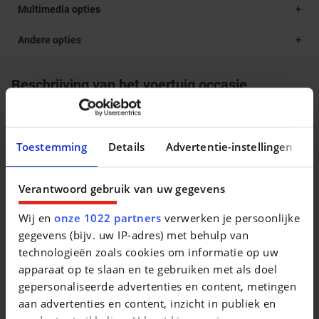
Multimedia opties
Andere opties
Beschrijving van het voertuig occasie
Alle DECAIGNY TWEEDEHANDS zijn gecertificeerd door
Opel en goedgekeurd door het erkende keuringsbureau
Toestemming
Details
Advertentie-instellingen
Dekra. Deze wagen is een demowagen, de kilometerstand
kan dus afwijken. Waarom een DECAIGNY TWEEDEHANDS
wagen? - minimum 1 jaar garantie (of langer indien
Verantwoord gebruik van uw gegevens
gewenst) - minimum 1 jaar Europese bijstand op de weg
Wij en
onze 1022 partners
verwerken je persoonlijke
(Touring Wegenhulp) jaarlijks verlengbaar bij onderhoud -
gegevens (bijv. uw IP-adres) met behulp van
officieel Opel en Chevrolet verdeler - iedere wagen voldoet
technologieën zoals cookies om informatie op uw
aan de strenge Opel Certified Used Cars normen -
apparaat op te slaan en te gebruiken met als doel
uitgebreide testrit mogelijk om onze kwaliteit te ervaren -
gepersonaliseerde advertenties en content, metingen
iedere wagen krijgt het officieel onderhoud bij aflevering.
aan advertenties en content, inzicht in publiek en
Onze door Opel opgeleide medewerkers garanderen U