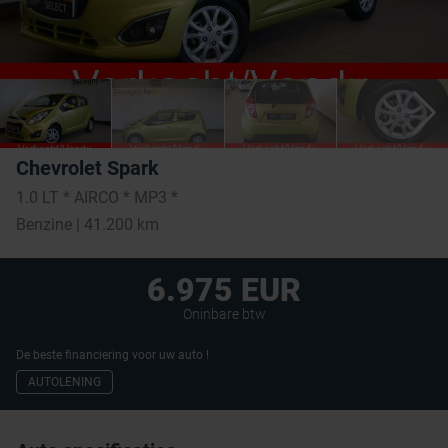
Chevrolet Spark
1.0 LT * AIRCO * MP3 *
Benzine | 41.200 km
6.975 EUR
Oninbare btw
De beste financiering voor uw auto !
AUTOLENING