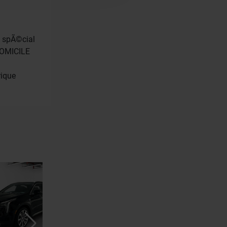
e spÃ©cial
 DOMICILE
rique