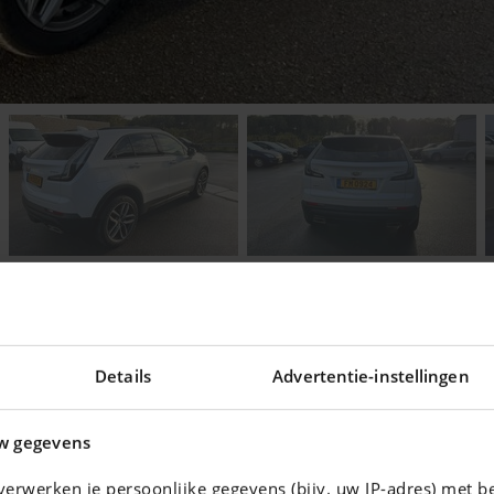
Details
Advertentie-instellingen
ering voor uw auto !
w gegevens
erwerken je persoonlijke gegevens (bijv. uw IP-adres) met b