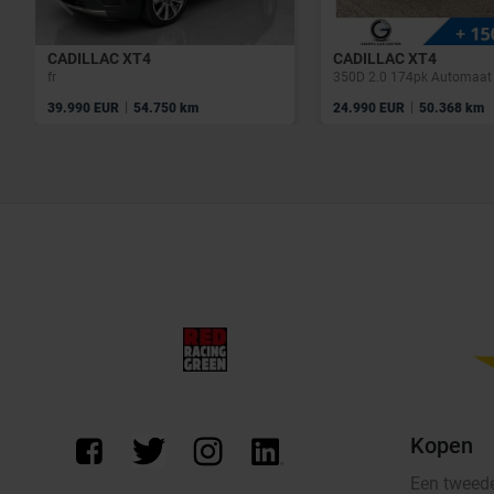
CADILLAC XT4
CADILLAC XT4
fr
350D 2.0 174pk Automaat 
|
|
39.990 EUR
54.750 km
24.990 EUR
50.368 km
Kopen
Een tweed