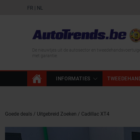
FR
|
NL
De nieuwtjes uit de autosector en tweedehandsvoertuig
met garantie.
INFORMATIES
TWEEDEHAN
Goede deals
Uitgebreid Zoeken
Cadillac XT4