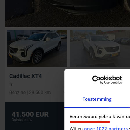
Cadillac XT4
fr
Benzine | 29.500 km
Toestemming
De beste financi
41.500 EUR
Verantwoord gebruik van u
AUTOLENING
Oninbare btw
Wij en
onze 1022 partners
v