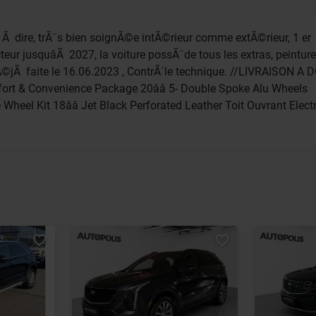
 Ã dire, trÃ¨s bien soignÃ©e intÃ©rieur comme extÃ©rieur, 1 er
eur jusquâÃ 2027, la voiture possÃ¨de tous les extras, peintur
Ã©jÃ faite le 16.06.2023 , ContrÃ´le technique. //LIVRAISON A
t & Convenience Package 20ââ 5- Double Spoke Alu Wheels
l Kit 18ââ Jet Black Perforated Leather Toit Ouvrant Elect