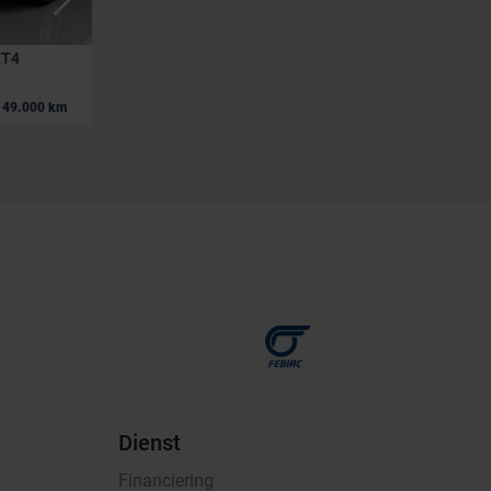
XT4
CADILLAC XT4
PREMIUM LUXURY AWD MY 2022
|
49.000 km
41.990 EUR
45.000 km
Dienst
Financiering