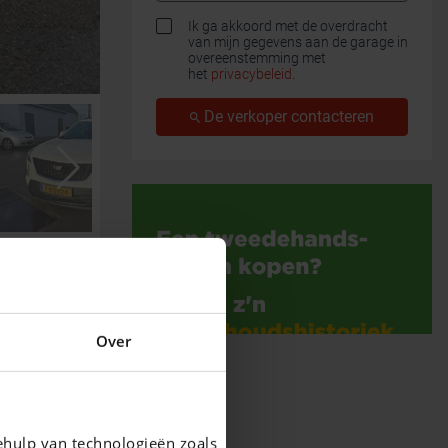
Ik ga akkoord met de overdracht
van mijn gegevens aan de garage in
overeenstemming met
het
privacybeleid
.
De verkoper contacteren
Over
ehulp van technologieën zoals