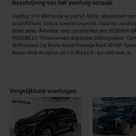
Beschrijving van het voertuig occasie
Cadillac XT4 VÃ©hicule en parfait Ã©tat, absolument rien
propriÃ©taire, Voiture luxembourgeoise, Garantie construct
blanc perle, rÃ©vision chez constructeur des 30.000km d
POSSIBLE// *Financement disponible DÃ©signation: Confor
W/Diamond Cut Driver Assist Package Pack SPORT Spare Whee
Roues Hiver en option de + 2.384,62-â¬ qui vont avec â¦
Vergelijkbare voertuigen