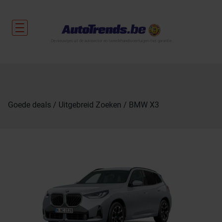
De nieuwtjes uit de autosector en tweedehandsvoertuigen met garantie.
Goede deals
Uitgebreid Zoeken
BMW X3