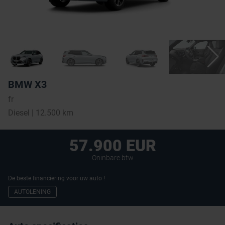
BMW X3
fr
Diesel | 12.500 km
57.900 EUR
Oninbare btw
De beste financiering voor uw auto !
AUTOLENING