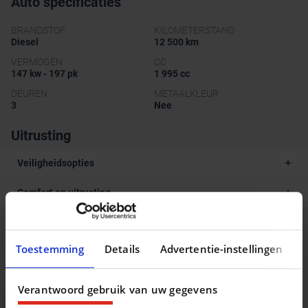
Auto specificaties
BRANDSTOF
KILOMETERSTAND
Diesel
12 500 km
VERMOGEN
CC
147 kw - 197 pk
1 995 cc
DEUREN
METAALKLEUR
3
Nee
Uitrusting
Veiligheidsopties
Comfort en uitrusting
Beschrijving van het voertuig occasie
Toestemming
Details
Advertentie-instellingen
BMW X3
Verantwoord gebruik van uw gegevens