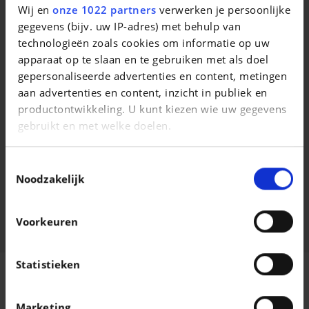
Wij en
onze 1022 partners
verwerken je persoonlijke
gegevens (bijv. uw IP-adres) met behulp van
Vergelijkbare voertuigen
technologieën zoals cookies om informatie op uw
apparaat op te slaan en te gebruiken met als doel
gepersonaliseerde advertenties en content, metingen
aan advertenties en content, inzicht in publiek en
productontwikkeling. U kunt kiezen wie uw gegevens
gebruikt en met welke doelen.
BMW X3
BMW X3
Als u het toestaat, willen we ook graag:
* dA xDrive20* TVAC* XENON* AUTO* NAVI* SIEGES CHAUFFANTS*
2.0 dA sDrive18 AdBlue
Toestemmingsselectie
Informatie verzamelen over uw geografische
Noodzakelijk
|
|
10.450 EUR
190.000 km
28.990 EUR
66.029 km
locatie, die tot een paar meter nauwkeurig kan zijn
Uw apparaat identificeren door het actief te
Voorkeuren
scannen op specifieke eigenschappen
(fingerprinting)
Lees meer over hoe uw persoonlijke gegevens worden
Statistieken
MUZZOLINI
verwerkt en stel uw voorkeuren in het
detailgedeelte
in. U kunt uw toestemming op elk moment wijzigen of
Z.I. UM MONKELER L-4149 South
Marketing