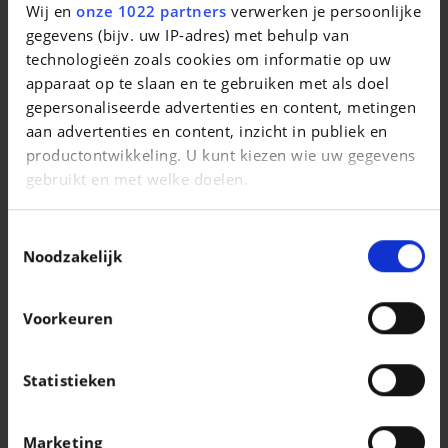
Wij en
onze 1022 partners
verwerken je persoonlijke
AUDI A1
gegevens (bijv. uw IP-adres) met behulp van
Allstreet
technologieën zoals cookies om informatie op uw
|
apparaat op te slaan en te gebruiken met als doel
29.900 EUR
11.895 km
gepersonaliseerde advertenties en content, metingen
aan advertenties en content, inzicht in publiek en
productontwikkeling. U kunt kiezen wie uw gegevens
gebruikt en met welke doelen.
Als u het toestaat, willen we ook graag:
Toestemmingsselectie
Informatie verzamelen over uw geografische
Noodzakelijk
locatie, die tot een paar meter nauwkeurig kan zijn
Uw apparaat identificeren door het actief te
Voorkeuren
scannen op specifieke eigenschappen
(fingerprinting)
Lees meer over hoe uw persoonlijke gegevens worden
Statistieken
verwerkt en stel uw voorkeuren in het
detailgedeelte
SKODA KODIAQ
in. U kunt uw toestemming op elk moment wijzigen of
2.0 CR TDi 4x4 Ambition 7 places
Marketing