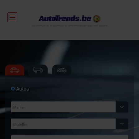
De nieuwtjes uit de autosector en tweedehandsvoertuigen met garantie.
Autos