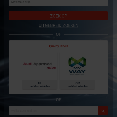
ZOEK OP
UITGEBREID ZOEKEN
OF
Quality labels
86
732
certified vehicles
certified vehicles
OF