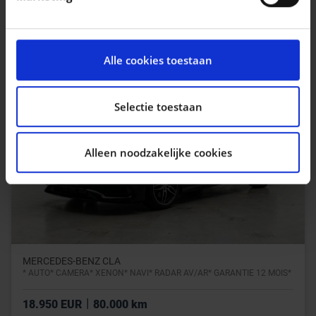
intrekken in de Cookieverklaring.
|
26.990 EUR
88.752 km
We gebruiken cookies om content en advertenties te
personaliseren, om functies voor social media te
Alle cookies toestaan
bieden en om ons websiteverkeer te analyseren. Ook
delen we informatie over uw gebruik van onze site met
onze partners voor social media, adverteren en
Selectie toestaan
analyse. Deze partners kunnen deze gegevens
combineren met andere informatie die u aan ze heeft
Alleen noodzakelijke cookies
verstrekt of die ze hebben verzameld op basis van uw
gebruik van hun services.
MERCEDES-BENZ CLA
* AUTO* CAMERA* XENON* NAVI* RADAR AV/AR* GARANTIE 12 MOIS*
|
18.950 EUR
80.000 km