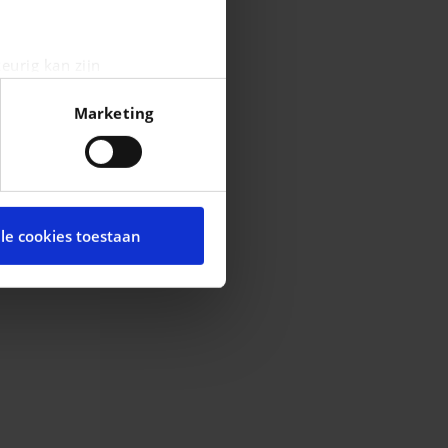
eurig kan zijn
fingerprinting)
Marketing
n het
detailgedeelte
in. U
cial media te bieden en om
te met onze partners voor
lle cookies toestaan
t andere informatie die u
ces.