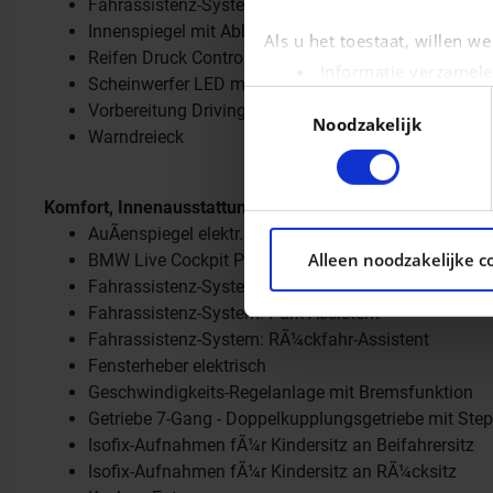
Fahrassistenz-System: Fernlichtassistent
Innenspiegel mit Abblendautomatik
Als u het toestaat, willen w
Reifen Druck Control
Informatie verzamele
Scheinwerfer LED mit adaptiver Lichtverteilung
Uw apparaat identific
Toestemmingsselectie
Vorbereitung Driving Assistant Plus
Noodzakelijk
Lees meer over hoe uw pers
Warndreieck
kunt uw toestemming op elk 
We gebruiken cookies om con
Komfort, Innenausstattung
ons websiteverkeer te analy
AuÃenspiegel elektr. verstell- und heizbar
Alleen noodzakelijke c
social media, adverteren e
BMW Live Cockpit Plus
aan ze heeft verstrekt of d
Fahrassistenz-System: Einparkhilfe Seite
Fahrassistenz-System: Park-Assistent
Fahrassistenz-System: RÃ¼ckfahr-Assistent
Fensterheber elektrisch
Geschwindigkeits-Regelanlage mit Bremsfunktion
Getriebe 7-Gang - Doppelkupplungsgetriebe mit Ste
Isofix-Aufnahmen fÃ¼r Kindersitz an Beifahrersitz
Isofix-Aufnahmen fÃ¼r Kindersitz an RÃ¼cksitz