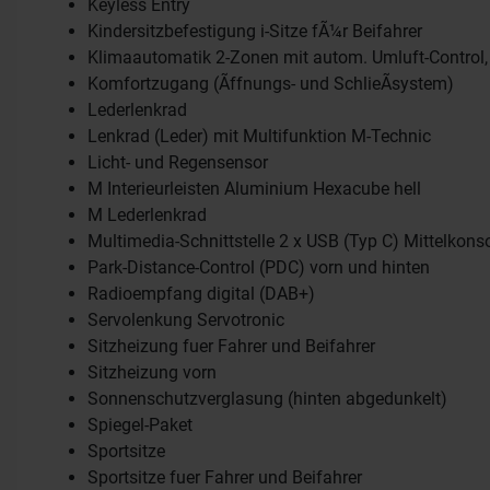
Keyless Entry
Kindersitzbefestigung i-Sitze fÃ¼r Beifahrer
Klimaautomatik 2-Zonen mit autom. Umluft-Control,
Komfortzugang (Ãffnungs- und SchlieÃsystem)
Lederlenkrad
Lenkrad (Leder) mit Multifunktion M-Technic
Licht- und Regensensor
M Interieurleisten Aluminium Hexacube hell
M Lederlenkrad
Multimedia-Schnittstelle 2 x USB (Typ C) Mittelkons
Park-Distance-Control (PDC) vorn und hinten
Radioempfang digital (DAB+)
Servolenkung Servotronic
Sitzheizung fuer Fahrer und Beifahrer
Sitzheizung vorn
Sonnenschutzverglasung (hinten abgedunkelt)
Spiegel-Paket
Sportsitze
Sportsitze fuer Fahrer und Beifahrer