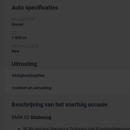
Auto specificaties
BRANDSTOF
Diesel
CC
1 995 cc
METAALKLEUR
Nee
Uitrusting
Veiligheidsopties
Comfort en uitrusting
Beschrijving van het voertuig occasie
BMW X2
Sitzbezug
M Alcantara/Veganza Schwarz mit Kontraststeppun