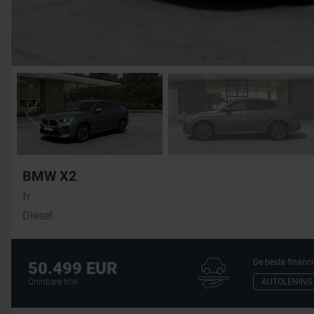
BMW X2
fr
Diesel
De beste financi
50.499 EUR
AUTOLENING
Oninbare btw