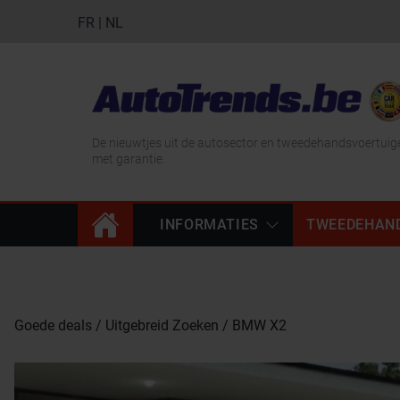
FR
|
NL
De nieuwtjes uit de autosector en tweedehandsvoertuig
met garantie.
INFORMATIES
TWEEDEHAN
Goede deals
Uitgebreid Zoeken
BMW X2