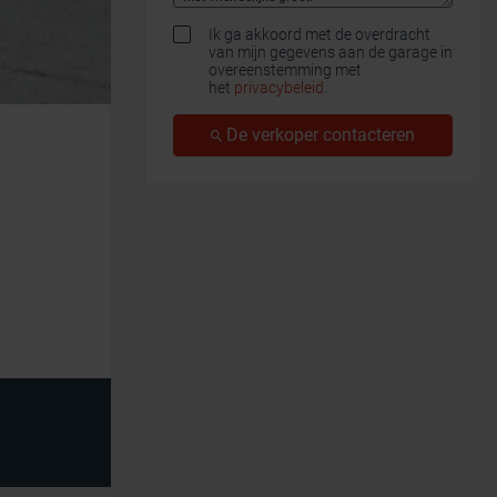
Ik ga akkoord met de overdracht
van mijn gegevens aan de garage in
overeenstemming met
het
privacybeleid
.
De verkoper contacteren