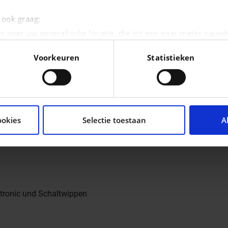
e ook graag:
n over uw geografische locatie, die tot een paar meter nauwk
eren door het actief te scannen op specifieke eigenschappen (
Voorkeuren
Statistieken
oonlijke gegevens worden verwerkt en stel uw voorkeuren i
moment wijzigen of intrekken in de Cookieverklaring.
tent en advertenties te personaliseren, om functies voor so
seren. Ook delen we informatie over uw gebruik van onze si
ookies
Selectie toestaan
A
n analyse. Deze partners kunnen deze gegevens combineren me
ie ze hebben verzameld op basis van uw gebruik van hun servi
ptronic und Schaltwippen