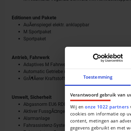
Editionen und Pakete
AuÃenspiegel elektr. anklappbar
M Sportpaket
Sportpaket
Antrieb, Fahrwerk
Adaptives M Fahrwerk
Automatic Getriebe mit Schaltwippen
Toestemming
GrÃ¶Ãerer Kraftstofftank
Verantwoord gebruik van u
Umwelt, Sicherheit
Abgasnorm EU6 RDE II
Wij en
onze 1022 partners
v
Aktiver FussgÃ¤ngerschutz
cookies om informatie op uw
Alarmanlage
content, metingen aan adver
Fahrassistenz-System: Driving Assistant
gegevens gebruikt en met w