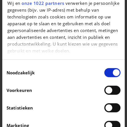
Wij en
onze 1022 partners
verwerken je persoonlijke
911 Carrera Convertible
gegevens (bijv. uw IP-adres) met behulp van
|
technologieën zoals cookies om informatie op uw
89.911 EUR
160.200 km
apparaat op te slaan en te gebruiken met als doel
gepersonaliseerde advertenties en content, metingen
aan advertenties en content, inzicht in publiek en
productontwikkeling. U kunt kiezen wie uw gegevens
gebruikt en met welke doelen.
Als u het toestaat, willen we ook graag:
Toestemmingsselectie
Informatie verzamelen over uw geografische
Noodzakelijk
locatie, die tot een paar meter nauwkeurig kan zijn
Uw apparaat identificeren door het actief te
Voorkeuren
scannen op specifieke eigenschappen
(fingerprinting)
Lees meer over hoe uw persoonlijke gegevens worden
Statistieken
AUDI
verwerkt en stel uw voorkeuren in het
detailgedeelte
55 E-tron
in. U kunt uw toestemming op elk moment wijzigen of
Marketing