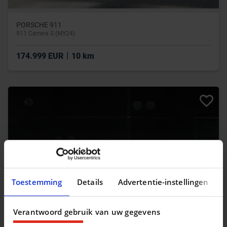
PORSCHE 911
911 Carrera S (MY24)
|
174.999 EUR
10 km
Toestemming
Details
Advertentie-instellingen
Verantwoord gebruik van uw gegevens
PORSCHE 911