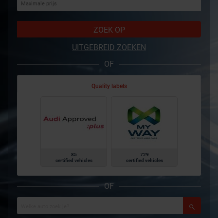
ZOEK OP
UITGEBREID ZOEKEN
OF
Quality labels
85
729
certified vehicles
certified vehicles
OF