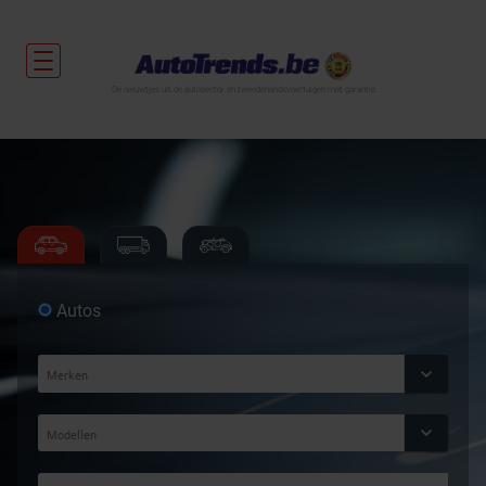
De nieuwtjes uit de autosector en tweedehandsvoertuigen met garantie.
Autos