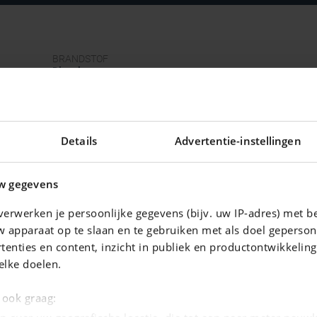
BRANDSTOF
Diesel
TRANSMISSIE
Manueel
CC
1 496 cc
Details
Advertentie-instellingen
KLEUR
Grijs
w gegevens
INTERIEUR
Leder
erwerken je persoonlijke gegevens (bijv. uw IP-adres) met b
METAALKLEUR
 apparaat op te slaan en te gebruiken met als doel geperson
Nee
tenties en content, inzicht in publiek en productontwikkelin
elke doelen.
e ook graag: