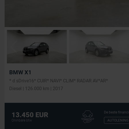
BMW X1
* d sDrive16* CUIR* NAVI* CLIM* RADAR AV*AR*
Diesel | 126.000 km | 2017
De beste financi
13.450 EUR
AUTOLENING
Oninbare btw