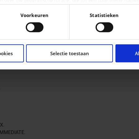
n over uw geografische locatie, die tot een paar meter nauwk
eren door het actief te scannen op specifieke eigenschappen (
Voorkeuren
Statistieken
oonlijke gegevens worden verwerkt en stel uw voorkeuren i
moment wijzigen of intrekken in de Cookieverklaring.
tent en advertenties te personaliseren, om functies voor so
seren. Ook delen we informatie over uw gebruik van onze si
ookies
Selectie toestaan
A
n analyse. Deze partners kunnen deze gegevens combineren me
ie ze hebben verzameld op basis van uw gebruik van hun servi
.
.
X.
IMMEDIATE.