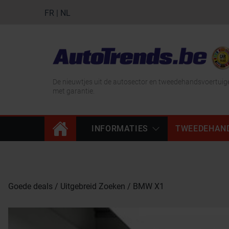
FR
|
NL
De nieuwtjes uit de autosector en tweedehandsvoertuig
met garantie.
INFORMATIES
TWEEDEHAN
Goede deals
Uitgebreid Zoeken
BMW X1