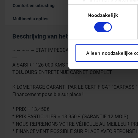
Informatie verzamele
Comfort en uitrusting
Uw apparaat identific
Toestemmingsselectie
Noodzakelijk
Lees meer over hoe uw pers
Multimedia opties
kunt uw toestemming op elk 
Beschrijving van het voertuig occasie
We gebruiken cookies om con
ons websiteverkeer te analy
~ ~ ~ ~ ~ ETAT IMPECCABLE ~ ~ ~ ~ ~
Alleen noodzakelijke c
social media, adverteren e
----
aan ze heeft verstrekt of d
A SAISIR " 126 000 KMS " " PROPRIETAIRE NON FUMEUR "
TOUJOURS ENTRETENUE CARNET COMPLET
KILOMETRAGE GARANTI PAR LE CERTIFICAT "CARPASS "
Financement possible sur place !
* PRIX = 13.450€
* PRIX PARTICULIER = 13.950 € (GARANTIE 12 MOIS)
* NOUS REPRENONS VOTRE VÉHICULE AU MEILLEUR PRI
* FINANCEMENT POSSIBLE SUR PLACE AVEC REPONSE 