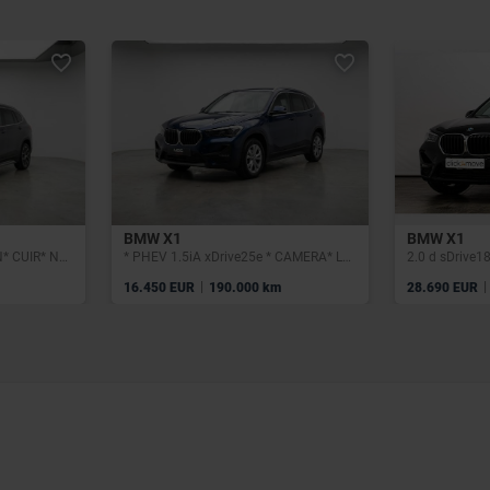
BMW X1
BMW X1
*X1 2.0 d sDrive18* XENON* CUIR* NAVI* CLIM*
* PHEV 1.5iA xDrive25e * CAMERA* LED* SIEGES CHAUFFANTS*
2.0 d sDrive1
|
|
16.450 EUR
190.000 km
28.690 EUR