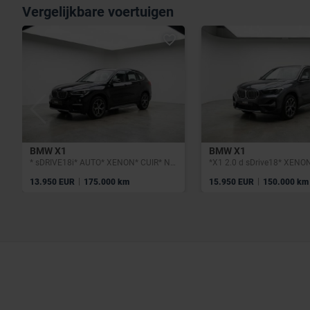
Vergelijkbare voertuigen
BMW X1
BMW X1
* sDRIVE18i* AUTO* XENON* CUIR* NAVI* GARANTIE 12 MOIS*
|
|
13.950 EUR
175.000 km
15.950 EUR
150.000 km