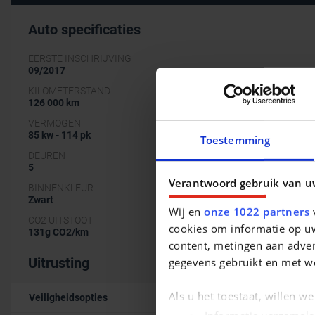
Auto specificaties
EERSTE INSCHRIJVING
09/2017
KILOMETERSTAND
126 000 km
VERMOGEN
85 kw - 114 pk
Toestemming
DEUREN
5
Verantwoord gebruik van u
BINNENKLEUR
Zwart
Wij en
onze 1022 partners
v
CO2 UITSTOOT
cookies om informatie op uw
131g CO2/km
content, metingen aan adver
Uitrusting
gegevens gebruikt en met w
Als u het toestaat, willen w
Veiligheidsopties