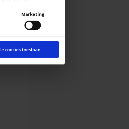
eurig kan zijn
fingerprinting)
Marketing
n het
detailgedeelte
in. U
cial media te bieden en om
te met onze partners voor
lle cookies toestaan
t andere informatie die u
ces.