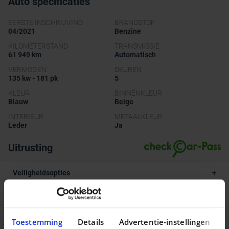
Auto specificaties
EERSTE INSCHRIJVING
BRANDSTOF
04/2021
Benzine
KILOMETERSTAND
TRANSMISSIE
61 949 km
Automatisch
VERMOGEN
DEUREN
135 kw - 181 pk
5
KLEUR
BINNENKLEUR
Blauw
Beige
INTERIEUR
METAALKLEUR
Leder
Ja
Uitrusting
Veiligheidsopties
Comfort en uitrusting
Andere opties
Toestemming
Details
Advertentie-instellingen