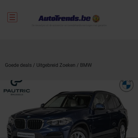
De nieuwtjes uit de autosector en tweedehandsvoertuigen met garantie.
Goede deals
Uitgebreid Zoeken
BMW