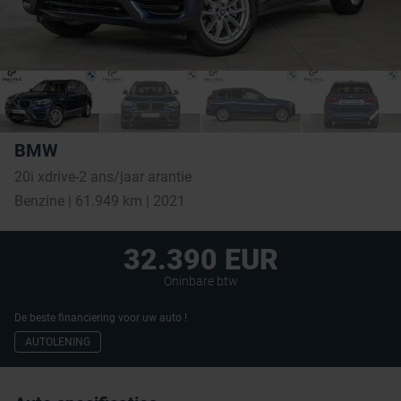
BMW
20i xdrive-2 ans/jaar arantie
Benzine | 61.949 km | 2021
32.390 EUR
Oninbare btw
De beste financiering voor uw auto !
AUTOLENING