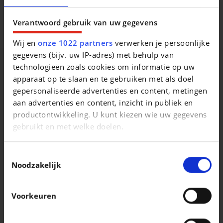
Beschrijving van het voertuig occasie
Verantwoord gebruik van uw gegevens
Wij en
onze 1022 partners
verwerken je persoonlijke
gegevens (bijv. uw IP-adres) met behulp van
technologieën zoals cookies om informatie op uw
apparaat op te slaan en te gebruiken met als doel
gepersonaliseerde advertenties en content, metingen
Vergelijkbare voertuigen
aan advertenties en content, inzicht in publiek en
productontwikkeling. U kunt kiezen wie uw gegevens
gebruikt en met welke doelen.
Als u het toestaat, willen we ook graag:
Toestemmingsselectie
Informatie verzamelen over uw geografische
Noodzakelijk
locatie, die tot een paar meter nauwkeurig kan zijn
BMW
BMW 116
Uw apparaat identificeren door het actief te
Coupé 420iAS
Voorkeuren
scannen op specifieke eigenschappen
|
|
35.990 EUR
80.041 km
7.950 EUR
190.000 km
(fingerprinting)