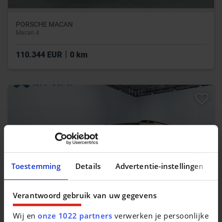
PORSCHE MACAN
Macan 4
|
110.344 EUR
0 km
Toestemming
Details
Advertentie-instellingen
Verantwoord gebruik van uw gegevens
Wij en
onze 1022 partners
verwerken je persoonlijke
JEEP RENEGADE