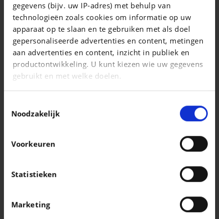
gegevens (bijv. uw IP-adres) met behulp van
Renegade 1.3 T4 80Th DDCT
technologieën zoals cookies om informatie op uw
|
apparaat op te slaan en te gebruiken met als doel
17.990 EUR
41.468 km
gepersonaliseerde advertenties en content, metingen
aan advertenties en content, inzicht in publiek en
productontwikkeling. U kunt kiezen wie uw gegevens
gebruikt en met welke doelen.
Als u het toestaat, willen we ook graag:
Toestemmingsselectie
Informatie verzamelen over uw geografische
Noodzakelijk
locatie, die tot een paar meter nauwkeurig kan zijn
Uw apparaat identificeren door het actief te
Voorkeuren
scannen op specifieke eigenschappen
(fingerprinting)
Lees meer over hoe uw persoonlijke gegevens worden
Statistieken
verwerkt en stel uw voorkeuren in het
detailgedeelte
MINI COOPER COUNTRYMAN
in. U kunt uw toestemming op elk moment wijzigen of
* 1.5* CLIM * RÉGULATEUR DE VITESSE 35.000 KM*
Marketing
intrekken in de Cookieverklaring.