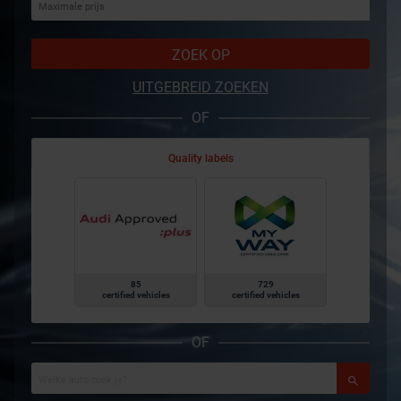
ZOEK OP
UITGEBREID ZOEKEN
OF
Quality labels
85
729
certified vehicles
certified vehicles
OF