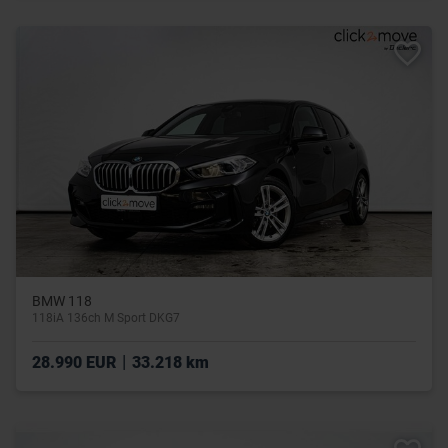
BMW 118
118iA 136ch M Sport DKG7
|
28.990 EUR
33.218 km