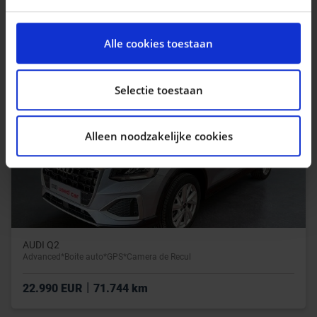
|
16.450 EUR
35.000 km
We gebruiken cookies om content en advertenties te
personaliseren, om functies voor social media te
Alle cookies toestaan
bieden en om ons websiteverkeer te analyseren. Ook
delen we informatie over uw gebruik van onze site met
onze partners voor social media, adverteren en
Selectie toestaan
analyse. Deze partners kunnen deze gegevens
combineren met andere informatie die u aan ze heeft
Alleen noodzakelijke cookies
verstrekt of die ze hebben verzameld op basis van uw
gebruik van hun services.
AUDI Q2
Advanced*Boite auto*GPS*Camera de Recul
|
22.990 EUR
71.744 km