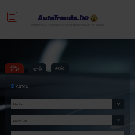
De nieuwtjes uit de autosector en tweedehandsvoertuigen met garantie.
Autos