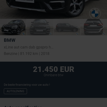
BMW
xLine aut cam dab gpspro hud lederint
Benzine | 81.192 km | 2018
21.450 EUR
Oninbare btw
De beste financiering voor uw auto !
AUTOLENING