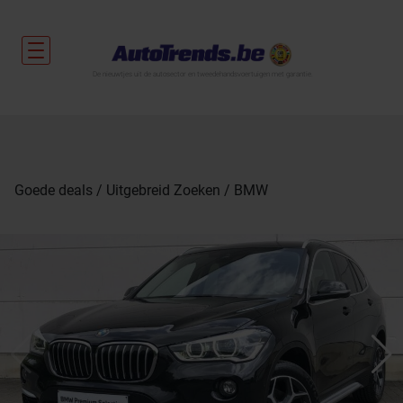
De nieuwtjes uit de autosector en tweedehandsvoertuigen met garantie.
Goede deals
Uitgebreid Zoeken
BMW