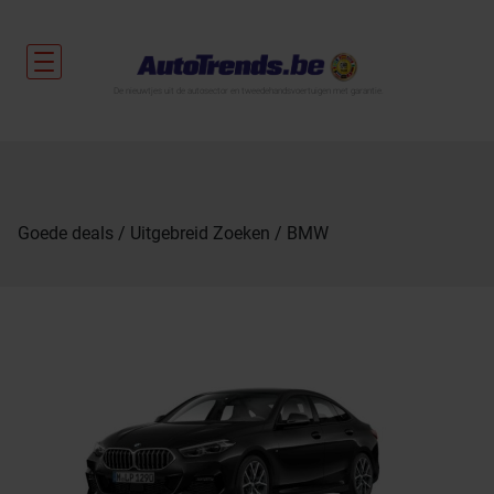
De nieuwtjes uit de autosector en tweedehandsvoertuigen met garantie.
Goede deals
Uitgebreid Zoeken
BMW