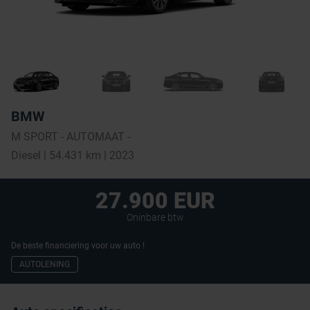
BMW
M SPORT - AUTOMAAT -
Diesel | 54.431 km | 2023
27.900 EUR
Oninbare btw
De beste financiering voor uw auto !
AUTOLENING