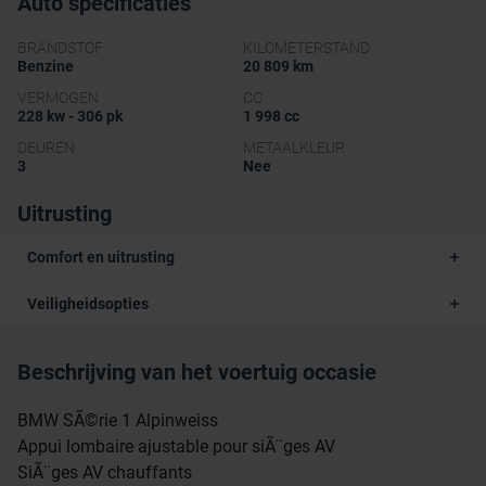
Auto specificaties
BRANDSTOF
KILOMETERSTAND
Benzine
20 809 km
VERMOGEN
CC
228 kw - 306 pk
1 998 cc
DEUREN
METAALKLEUR
3
Nee
Uitrusting
Comfort en uitrusting
Veiligheidsopties
Beschrijving van het voertuig occasie
BMW SÃ©rie 1 Alpinweiss
Appui lombaire ajustable pour siÃ¨ges AV
SiÃ¨ges AV chauffants