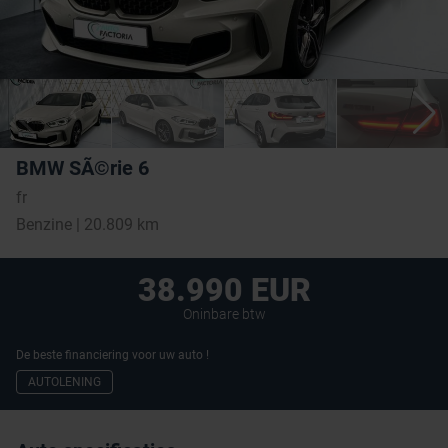
BMW SÃ©rie 6
fr
Benzine | 20.809 km
38.990 EUR
Oninbare btw
De beste financiering voor uw auto !
AUTOLENING