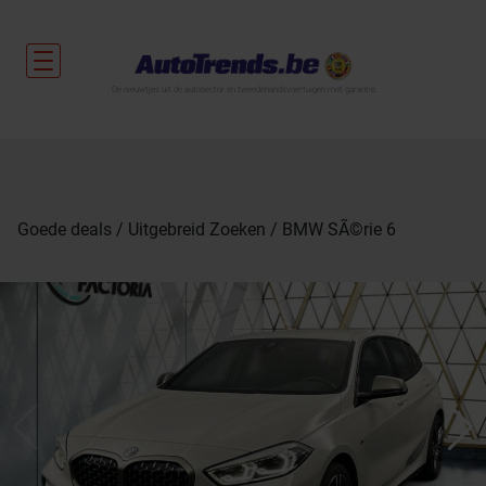
De nieuwtjes uit de autosector en tweedehandsvoertuigen met garantie.
Goede deals
Uitgebreid Zoeken
BMW SÃ©rie 6