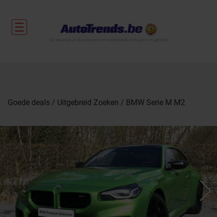
De nieuwtjes uit de autosector en tweedehandsvoertuigen met garantie.
Goede deals
Uitgebreid Zoeken
BMW Serie M M2