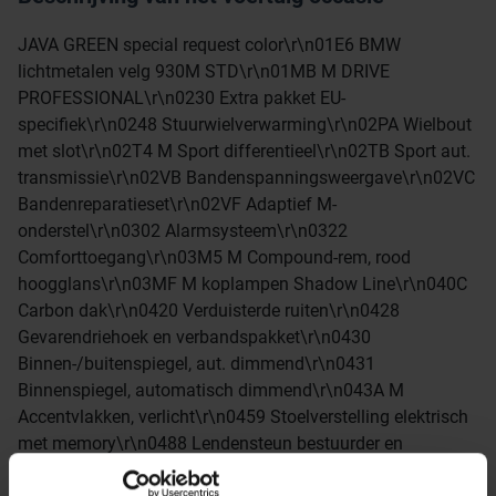
JAVA GREEN special request color\r\n01E6 BMW
lichtmetalen velg 930M STD\r\n01MB M DRIVE
PROFESSIONAL\r\n0230 Extra pakket EU-
specifiek\r\n0248 Stuurwielverwarming\r\n02PA Wielbout
met slot\r\n02T4 M Sport differentieel\r\n02TB Sport aut.
transmissie\r\n02VB Bandenspanningsweergave\r\n02VC
Bandenreparatieset\r\n02VF Adaptief M-
onderstel\r\n0302 Alarmsysteem\r\n0322
Comforttoegang\r\n03M5 M Compound-rem, rood
hoogglans\r\n03MF M koplampen Shadow Line\r\n040C
Carbon dak\r\n0420 Verduisterde ruiten\r\n0428
Gevarendriehoek en verbandspakket\r\n0430
Binnen-/buitenspiegel, aut. dimmend\r\n0431
Binnenspiegel, automatisch dimmend\r\n043A M
Accentvlakken, verlicht\r\n0459 Stoelverstelling elektrisch
met memory\r\n0488 Lendensteun bestuurder en
passagier\r\n0493 Opbergpakket\r\n0494