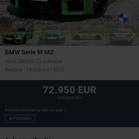
BMW Serie M M2
JAVA GREEN LCi actcruise alcsteer carbroof harmK
Benzine | 14.628 km | 2025
72.950 EUR
Oninbare btw
De beste financiering voor uw auto !
AUTOLENING