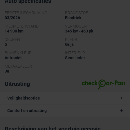
Auto specificaties
EERSTE INSCHRIJVING
BRANDSTOF
03/2026
Electriek
KILOMETERSTAND
VERMOGEN
14 900 km
345 kw - 463 pk
DEUREN
KLEUR
5
Grijs
BINNENKLEUR
INTERIEUR
Antraciet
Semi leder
METAALKLEUR
Ja
Uitrusting
Veiligheidsopties
Comfort en uitrusting
Beschrijving van het voertuig occasie