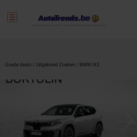
De nieuwtjes uit de autosector en tweedehandsvoertuigen met garantie.
Goede deals
Uitgebreid Zoeken
BMW iX3