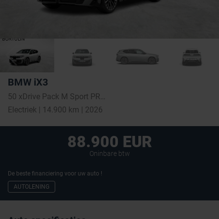
BMW iX3
50 xDrive Pack M Sport PRO *TVAC* Dispo 10/2026
Electriek | 14.900 km | 2026
88.900 EUR
Oninbare btw
De beste financiering voor uw auto !
AUTOLENING