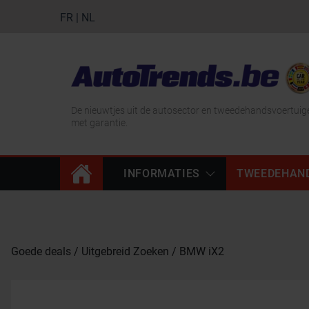
FR
|
NL
De nieuwtjes uit de autosector en tweedehandsvoertuig
met garantie.
INFORMATIES
TWEEDEHAN
Goede deals
Uitgebreid Zoeken
BMW iX2