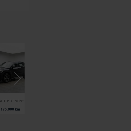
BMW X1
* sDRIVE18i* AUTO* XENON* CUIR* NAVI* GARANTIE 12 MOIS*
*X1 2.0 d sDrive18* XENON* CUIR* NAVI* CLIM*
|
175.000 km
15.950 EUR
150.000 km