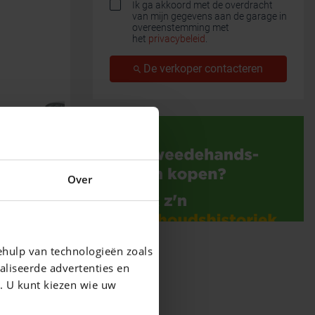
Ik ga akkoord met de overdracht
van mijn gegevens aan de garage in
overeenstemming met
het
privacybeleid
.
De verkoper contacteren
Over
ehulp van technologieën zoals
aliseerde advertenties en
g. U kunt kiezen wie uw