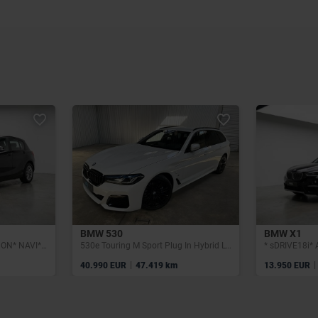
BMW 530
BMW X1
* d EfficientDynamics* XENON* NAVI* CLIM* 5 PORTES*
530e Touring M Sport Plug In Hybrid Laser ACC Trekhaak
|
|
40.990 EUR
47.419 km
13.950 EUR