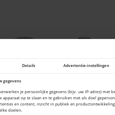
Details
Advertentie-instellingen
w gegevens
erwerken je persoonlijke gegevens (bijv. uw IP-adres) met b
 apparaat op te slaan en te gebruiken met als doel geperson
ering voor uw auto !
tenties en content, inzicht in publiek en productontwikkelin
elke doelen.