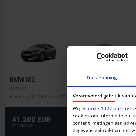
Toestemming
BMW iX2
eDrive20
Verantwoord gebruik van u
Electriek | 19.442 km | 2025
Wij en
onze 1022 partners
v
cookies om informatie op uw
De beste financi
41.200 EUR
content, metingen aan adver
AUTOLENING
Oninbare btw
gegevens gebruikt en met w