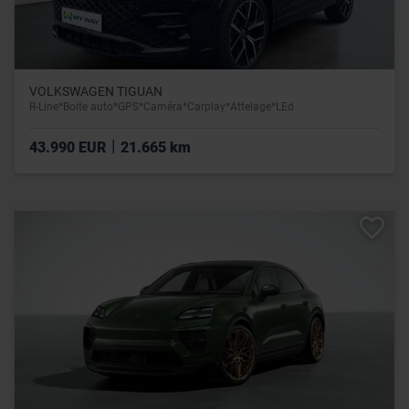
VOLKSWAGEN TIGUAN
R-Line*Boite auto*GPS*Caméra*Carplay*Attelage*LEd
|
43.990 EUR
21.665 km