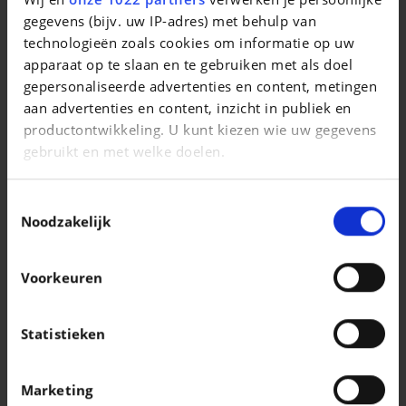
T-Roc 1.0 TSI Style OPF
gegevens (bijv. uw IP-adres) met behulp van
technologieën zoals cookies om informatie op uw
|
19.690 EUR
52.000 km
apparaat op te slaan en te gebruiken met als doel
gepersonaliseerde advertenties en content, metingen
aan advertenties en content, inzicht in publiek en
productontwikkeling. U kunt kiezen wie uw gegevens
gebruikt en met welke doelen.
Als u het toestaat, willen we ook graag:
Toestemmingsselectie
Informatie verzamelen over uw geografische
Noodzakelijk
locatie, die tot een paar meter nauwkeurig kan zijn
Uw apparaat identificeren door het actief te
Voorkeuren
scannen op specifieke eigenschappen
(fingerprinting)
Lees meer over hoe uw persoonlijke gegevens worden
Statistieken
verwerkt en stel uw voorkeuren in het
detailgedeelte
KIA
in. U kunt uw toestemming op elk moment wijzigen of
Black edition | 1.0 T-GDI 101cv | Carplay | Caméra | GPS | Clim auto
Marketing
intrekken in de Cookieverklaring.