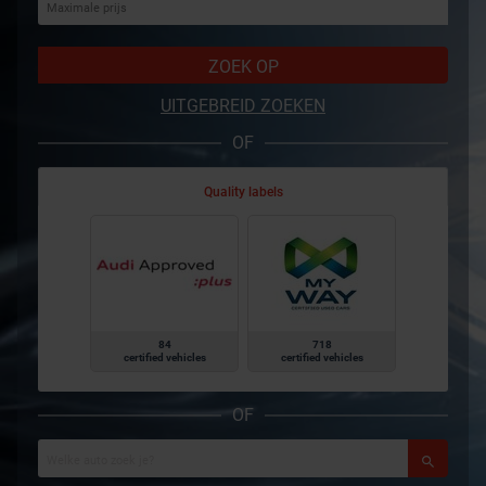
ZOEK OP
UITGEBREID ZOEKEN
OF
Quality labels
84
718
certified vehicles
certified vehicles
OF