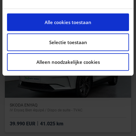
|
15.290 EUR
65.012 km
We gebruiken cookies om content en advertenties te
personaliseren, om functies voor social media te
Alle cookies toestaan
bieden en om ons websiteverkeer te analyseren. Ook
delen we informatie over uw gebruik van onze site met
onze partners voor social media, adverteren en
Selectie toestaan
analyse. Deze partners kunnen deze gegevens
combineren met andere informatie die u aan ze heeft
Alleen noodzakelijke cookies
verstrekt of die ze hebben verzameld op basis van uw
gebruik van hun services.
SKODA ENYAQ
iV Enyaq Bien équipé / Dispo de suite - TVAC
|
39.990 EUR
41.025 km