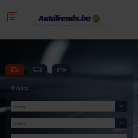
De nieuwtjes uit de autosector en tweedehandsvoertuigen met garantie.
Autos