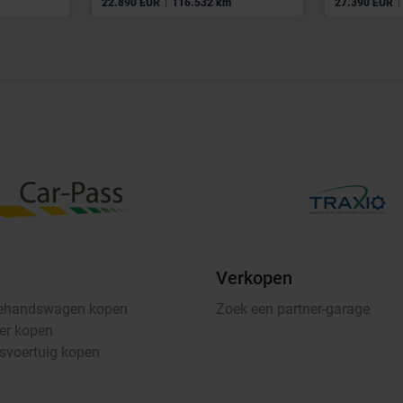
|
|
22.890 EUR
116.532 km
27.390 EUR
Verkopen
ehandswagen kopen
Zoek een partner-garage
er kopen
fsvoertuig kopen