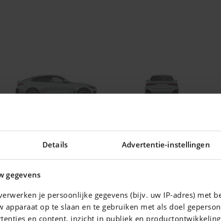
Details
Advertentie-instellingen
w gegevens
ering voor uw auto !
erwerken je persoonlijke gegevens (bijv. uw IP-adres) met b
 apparaat op te slaan en te gebruiken met als doel geperson
tenties en content, inzicht in publiek en productontwikkelin