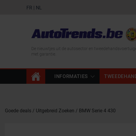
FR
|
NL
De nieuwtjes uit de autosector en tweedehandsvoertuig
met garantie.
INFORMATIES
TWEEDEHAN
Goede deals
Uitgebreid Zoeken
BMW Serie 4 430