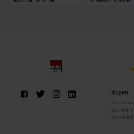
|
|
35.990 EUR
80.041 km
40.990 EUR
47.419 km
Kopen
Een tweed
Een oldtim
Een bedrij