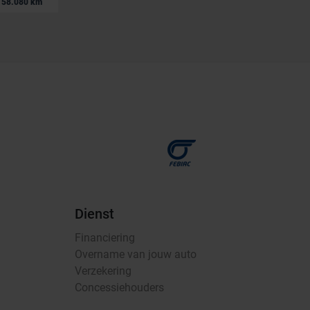
|
58.080 km
19.490 EUR
111.036 km
Dienst
Financiering
Overname van jouw auto
Verzekering
Concessiehouders