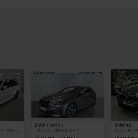
BMW 1 HATCH
BMW X2
530e Touring M Sport Plug In Hybrid Laser ACC Trekhaak
120 dXAS AdBlue (EU6AP)