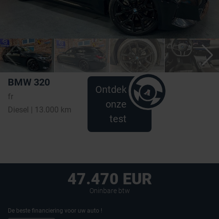
BMW 320
Ontdek
fr
onze
Diesel | 13.000 km
test
47.470 EUR
Oninbare btw
De beste financiering voor uw auto !