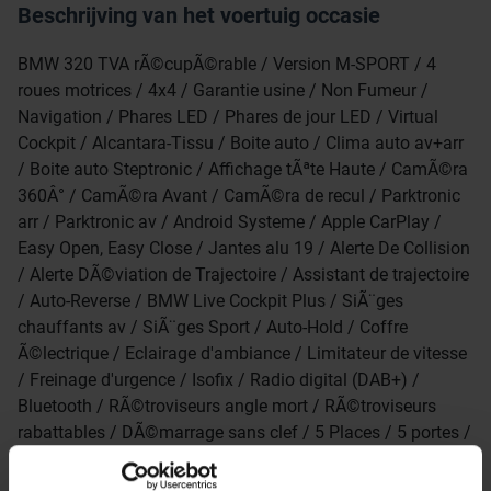
Beschrijving van het voertuig occasie
BMW 320 TVA rÃ©cupÃ©rable / Version M-SPORT / 4
roues motrices / 4x4 / Garantie usine / Non Fumeur /
Navigation / Phares LED / Phares de jour LED / Virtual
Cockpit / Alcantara-Tissu / Boite auto / Clima auto av+arr
/ Boite auto Steptronic / Affichage tÃªte Haute / CamÃ©ra
360Â° / CamÃ©ra Avant / CamÃ©ra de recul / Parktronic
arr / Parktronic av / Android Systeme / Apple CarPlay /
Easy Open, Easy Close / Jantes alu 19 / Alerte De Collision
/ Alerte DÃ©viation de Trajectoire / Assistant de trajectoire
/ Auto-Reverse / BMW Live Cockpit Plus / SiÃ¨ges
chauffants av / SiÃ¨ges Sport / Auto-Hold / Coffre
Ã©lectrique / Eclairage d'ambiance / Limitateur de vitesse
/ Freinage d'urgence / Isofix / Radio digital (DAB+) /
Bluetooth / RÃ©troviseurs angle mort / RÃ©troviseurs
rabattables / DÃ©marrage sans clef / 5 Places / 5 portes /
ABS / Accoudoir / Airbags / Anticarjacking / Appel SOS /
Appuie-tete arr / Capteur lumiÃ¨re / Capteur pluie / Carnet