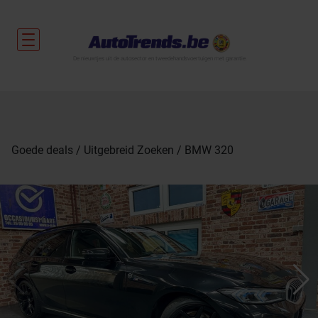
De nieuwtjes uit de autosector en tweedehandsvoertuigen met garantie.
Goede deals
Uitgebreid Zoeken
BMW 320