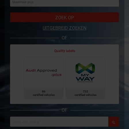
ZOEK OP
UITGEBREID ZOEKEN
OF
Quality labels
86
732
certified vehicles
certified vehicles
OF