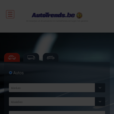
De nieuwtjes uit de autosector en tweedehandsvoertuigen met garantie.
Autos