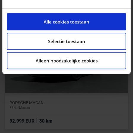
|
16.490 EUR
69.853 km
We gebruiken cookies om content en advertenties te
personaliseren, om functies voor social media te
Alle cookies toestaan
bieden en om ons websiteverkeer te analyseren. Ook
delen we informatie over uw gebruik van onze site met
onze partners voor social media, adverteren en
Selectie toestaan
analyse. Deze partners kunnen deze gegevens
combineren met andere informatie die u aan ze heeft
Alleen noodzakelijke cookies
verstrekt of die ze hebben verzameld op basis van uw
gebruik van hun services.
PORSCHE MACAN
$$/fr/Macan
|
92.999 EUR
30 km