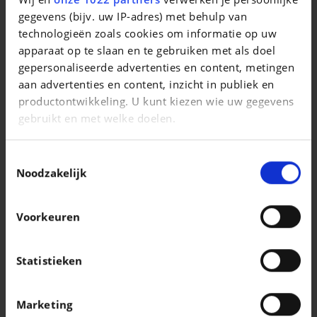
Macan Turbo Electric
gegevens (bijv. uw IP-adres) met behulp van
technologieën zoals cookies om informatie op uw
|
121.995 EUR
11.081 km
apparaat op te slaan en te gebruiken met als doel
gepersonaliseerde advertenties en content, metingen
aan advertenties en content, inzicht in publiek en
productontwikkeling. U kunt kiezen wie uw gegevens
gebruikt en met welke doelen.
Als u het toestaat, willen we ook graag:
Toestemmingsselectie
Informatie verzamelen over uw geografische
Noodzakelijk
locatie, die tot een paar meter nauwkeurig kan zijn
Uw apparaat identificeren door het actief te
Voorkeuren
scannen op specifieke eigenschappen
(fingerprinting)
Lees meer over hoe uw persoonlijke gegevens worden
Statistieken
verwerkt en stel uw voorkeuren in het
detailgedeelte
VOLKSWAGEN T-CROSS
in. U kunt uw toestemming op elk moment wijzigen of
1.0 TSI Life OPF (EU6AP)
Marketing
intrekken in de Cookieverklaring.