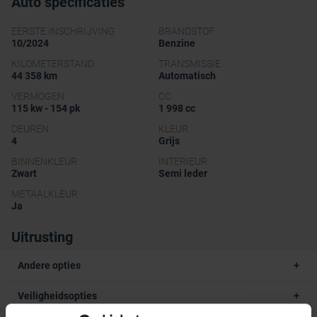
Auto specificaties
EERSTE INSCHRIJVING
BRANDSTOF
10/2024
Benzine
KILOMETERSTAND
TRANSMISSIE
44 358 km
Automatisch
VERMOGEN
CC
115 kw - 154 pk
1 998 cc
DEUREN
KLEUR
4
Grijs
BINNENKLEUR
INTERIEUR
Zwart
Semi leder
METAALKLEUR
Ja
Uitrusting
Andere opties
Veiligheidsopties