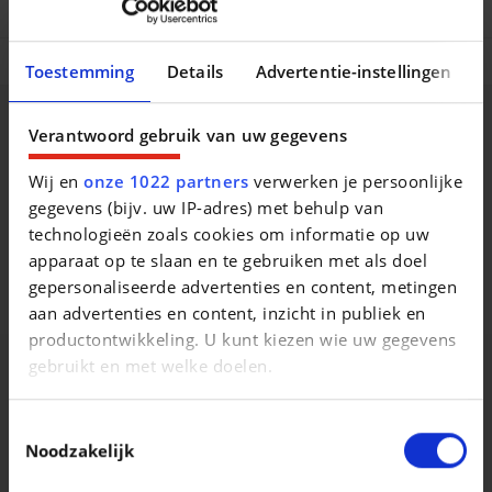
Multimedia opties
Comfort en uitrusting
Toestemming
Details
Advertentie-instellingen
Beschrijving van het voertuig occasie
Verantwoord gebruik van uw gegevens
Wij en
onze 1022 partners
verwerken je persoonlijke
Préparation à la livraison: + 250€
gegevens (bijv. uw IP-adres) met behulp van
technologieën zoals cookies om informatie op uw
apparaat op te slaan en te gebruiken met als doel
gepersonaliseerde advertenties en content, metingen
Leveringsvoorbereiding: + 250€
aan advertenties en content, inzicht in publiek en
productontwikkeling. U kunt kiezen wie uw gegevens
gebruikt en met welke doelen.
Vergelijkbare voertuigen
Als u het toestaat, willen we ook graag:
Toestemmingsselectie
Informatie verzamelen over uw geografische
Noodzakelijk
locatie, die tot een paar meter nauwkeurig kan zijn