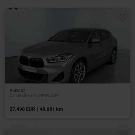
BMW X2
X2 1.5i sDrive18 OPF (EU6AP)
|
27.490 EUR
48.881 km