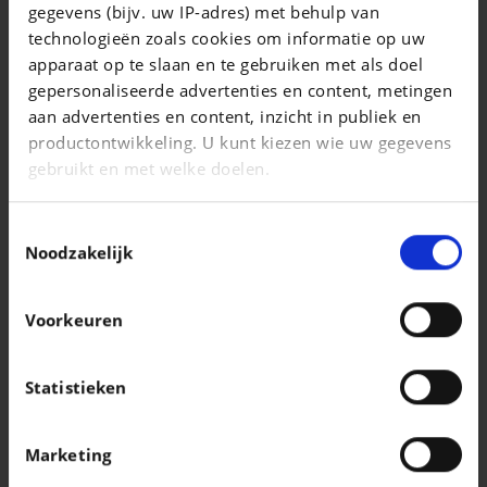
gegevens (bijv. uw IP-adres) met behulp van
Taigo 1.0 TSI United OPF DSG
technologieën zoals cookies om informatie op uw
|
apparaat op te slaan en te gebruiken met als doel
22.990 EUR
21.024 km
gepersonaliseerde advertenties en content, metingen
aan advertenties en content, inzicht in publiek en
productontwikkeling. U kunt kiezen wie uw gegevens
gebruikt en met welke doelen.
Als u het toestaat, willen we ook graag:
Toestemmingsselectie
Informatie verzamelen over uw geografische
Noodzakelijk
locatie, die tot een paar meter nauwkeurig kan zijn
Uw apparaat identificeren door het actief te
Voorkeuren
scannen op specifieke eigenschappen
(fingerprinting)
Lees meer over hoe uw persoonlijke gegevens worden
Statistieken
verwerkt en stel uw voorkeuren in het
detailgedeelte
AUDI Q3
in. U kunt uw toestemming op elk moment wijzigen of
35 TFSI Sportback S line S tronic
Marketing
intrekken in de Cookieverklaring.