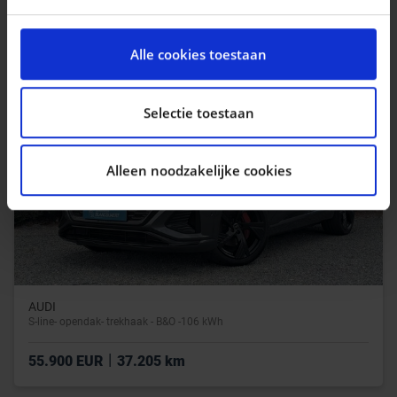
|
33.990 EUR
26.952 km
We gebruiken cookies om content en advertenties te
personaliseren, om functies voor social media te
Alle cookies toestaan
bieden en om ons websiteverkeer te analyseren. Ook
delen we informatie over uw gebruik van onze site met
onze partners voor social media, adverteren en
Selectie toestaan
analyse. Deze partners kunnen deze gegevens
combineren met andere informatie die u aan ze heeft
Alleen noodzakelijke cookies
verstrekt of die ze hebben verzameld op basis van uw
gebruik van hun services.
AUDI
S-line- opendak- trekhaak - B&O -106 kWh
|
55.900 EUR
37.205 km