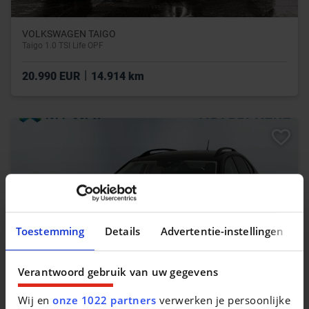
VOLKSWAGEN TAIGO
Taigo 1.0 TSI Life OPF
|
20.990 EUR
14.914 km
Toestemming
Details
Advertentie-instellingen
Verantwoord gebruik van uw gegevens
Wij en
onze 1022 partners
verwerken je persoonlijke
VOLKSWAGEN TAIGO