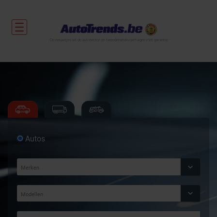
De nieuwtjes uit de autosector en tweedehandsvoertuigen met garantie.
Autos