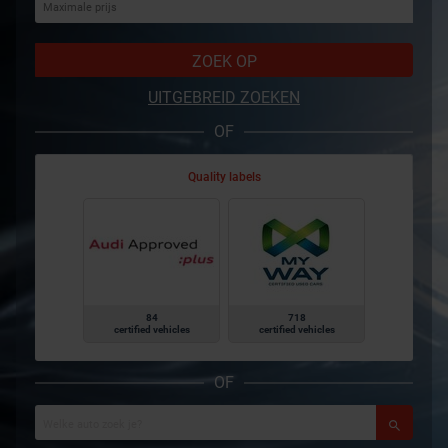
ZOEK OP
UITGEBREID ZOEKEN
OF
Quality labels
84
718
certified vehicles
certified vehicles
OF