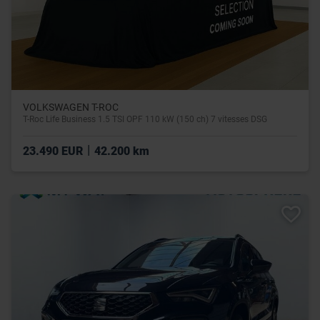
VOLKSWAGEN T-ROC
T-Roc Life Business 1.5 TSI OPF 110 kW (150 ch) 7 vitesses DSG
|
23.490 EUR
42.200 km