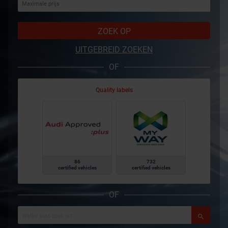
ZOEK OP
UITGEBREID ZOEKEN
OF
Quality labels
86
732
certified vehicles
certified vehicles
OF