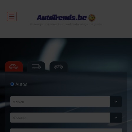
De nieuwtjes uit de autosector en tweedehandsvoertuigen met garantie.
Autos