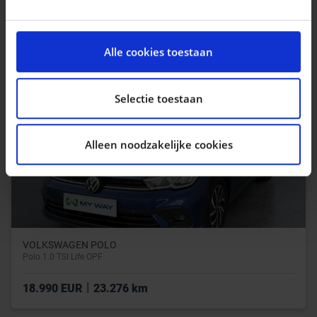
|
26.900 EUR
50.000 km
We gebruiken cookies om content en advertenties te
personaliseren, om functies voor social media te
Alle cookies toestaan
bieden en om ons websiteverkeer te analyseren. Ook
delen we informatie over uw gebruik van onze site met
onze partners voor social media, adverteren en
Selectie toestaan
analyse. Deze partners kunnen deze gegevens
combineren met andere informatie die u aan ze heeft
Alleen noodzakelijke cookies
verstrekt of die ze hebben verzameld op basis van uw
gebruik van hun services.
VOLKSWAGEN POLO
Polo 1.0 TSI Life OPF
|
18.990 EUR
23.276 km