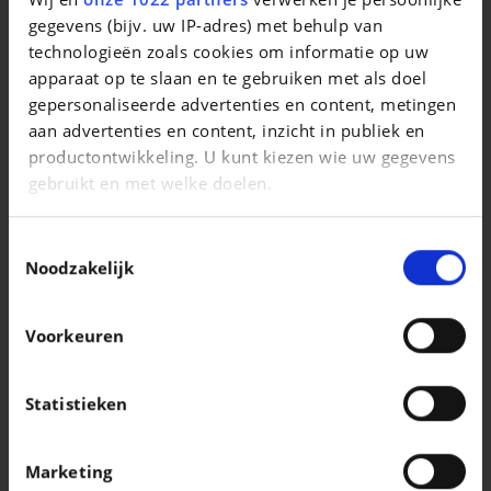
911 Carrera
gegevens (bijv. uw IP-adres) met behulp van
technologieën zoals cookies om informatie op uw
|
144.911 EUR
16.998 km
apparaat op te slaan en te gebruiken met als doel
gepersonaliseerde advertenties en content, metingen
aan advertenties en content, inzicht in publiek en
productontwikkeling. U kunt kiezen wie uw gegevens
gebruikt en met welke doelen.
Als u het toestaat, willen we ook graag:
Toestemmingsselectie
Informatie verzamelen over uw geografische
Noodzakelijk
locatie, die tot een paar meter nauwkeurig kan zijn
Uw apparaat identificeren door het actief te
Voorkeuren
scannen op specifieke eigenschappen
(fingerprinting)
Lees meer over hoe uw persoonlijke gegevens worden
Statistieken
verwerkt en stel uw voorkeuren in het
detailgedeelte
AUDI A4
in. U kunt uw toestemming op elk moment wijzigen of
35 TFSI S-TRONIC 150pk / 19" / Carplay / GPS / C.C. / Keyless / PDC
Marketing
intrekken in de Cookieverklaring.