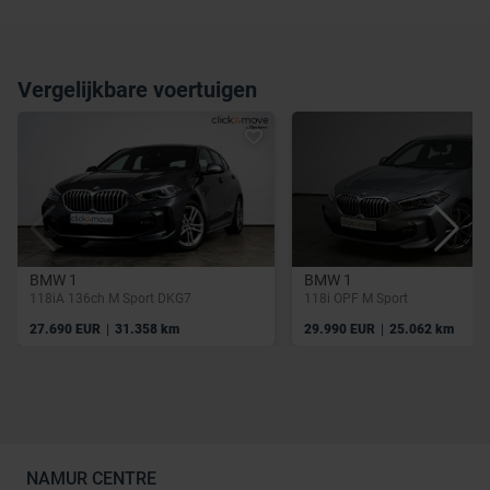
Vergelijkbare voertuigen
BMW 1
BMW 1
118iA 136ch M Sport DKG7
118i OPF M Sport
|
|
27.690 EUR
31.358 km
29.990 EUR
25.062 km
NAMUR CENTRE