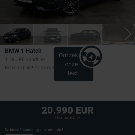
BMW 1 Hatch
Ontdek
118i OPF Sportline
onze
Benzine | 58.911 km | 2021
test
20.990 EUR
Oninbare btw
De beste financiering voor uw auto !