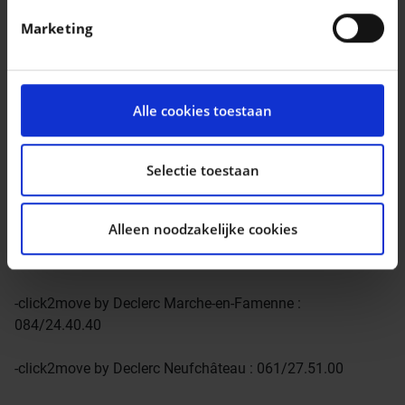
in. U kunt uw toestemming op elk moment wijzigen of
Marketing
intrekken in de Cookieverklaring.
Nous vous donnons rendez-vous sur
[[http://www.click2move.be/|www.click2move.be]] ou dans
We gebruiken cookies om content en advertenties te
l’un de nos points de vente :
personaliseren, om functies voor social media te
Alle cookies toestaan
bieden en om ons websiteverkeer te analyseren. Ook
-click2move by Declerc Gembloux : 081/62.53.10
delen we informatie over uw gebruik van onze site met
onze partners voor social media, adverteren en
Selectie toestaan
-click2move by Declerc Namur (Naninne) : 081/74.97.20
analyse. Deze partners kunnen deze gegevens
combineren met andere informatie die u aan ze heeft
-click2move by Declerc Ciney : 083/21.24.05
Alleen noodzakelijke cookies
verstrekt of die ze hebben verzameld op basis van uw
gebruik van hun services.
-click2move by Declerc Dinant : 082/2.30.26
-click2move by Declerc Marche-en-Famenne :
084/24.40.40
-click2move by Declerc Neufchâteau : 061/27.51.00