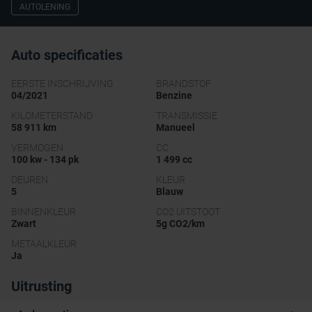
AUTOLENING
Auto specificaties
EERSTE INSCHRIJVING
BRANDSTOF
04/2021
Benzine
KILOMETERSTAND
TRANSMISSIE
58 911 km
Manueel
VERMOGEN
CC
100 kw - 134 pk
1 499 cc
DEUREN
KLEUR
5
Blauw
BINNENKLEUR
CO2 UITSTOOT
Zwart
5g CO2/km
METAALKLEUR
Ja
Uitrusting