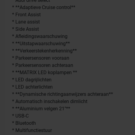
* Audi drive select
* **Adaptieve Cruise control**
* Front Assist
* Lane assist
* Side Assist
* Afleidingswaarschuwing
* **Uitstapwaarschuwing**
* **Verkeerstekenherkenning**
* Parkeersensoren vooraan
* Parkeersensoren achteraan
* **MATRIX LED koplampen **
* LED dagrijlichten
* LED achterlichten
* **Dynamische richtingaanwijzers achteraan**
* Automatisch inschakelen dimlicht
* **Aluminium velgen 21"**
* USB-C
* Bluetooth
* Multifunctiestuur