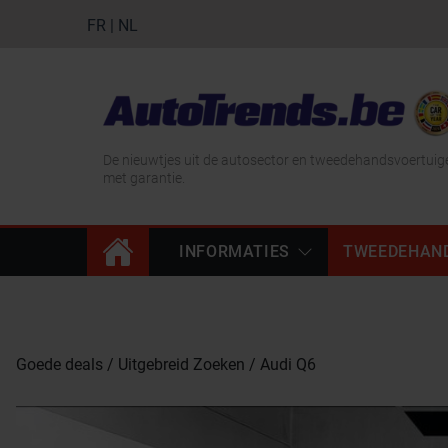
FR
|
NL
De nieuwtjes uit de autosector en tweedehandsvoertuig
met garantie.
INFORMATIES
TWEEDEHAN
Goede deals
Uitgebreid Zoeken
Audi Q6