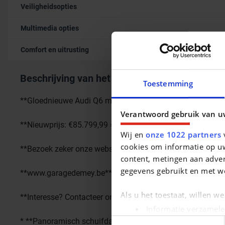
Veiligheidsopties
Multimedia opties
Comfort en uitrusting
Beschrijving van het voertuig occasie
Toestemming
**Gloednieuwe Audi Q6 met grootste accu, direct uit voora
Verantwoord gebruik van u
**Nieuwprijs: €85.799,99 ==> De Mey Nieuwprijs: €76.990
Wij en
onze 1022 partners
v
cookies om informatie op uw
**Bezoek zeker onze website en ontdek de volledige fotore
content, metingen aan adver
gegevens gebruikt en met w
**www.garagedemey.be**
Als u het toestaat, willen w
**Interesse? Contacteer ons dan nu! **
Informatie verzamele
Uw apparaat identific
Toestemmingsselectie
* **Panoramisch schuifdak**