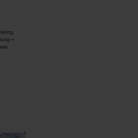
iering,
rkoop +
 een