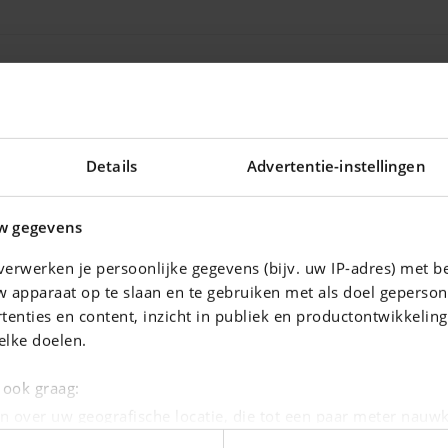
Details
Advertentie-instellingen
ad leverbaar! **
w gegevens
**
erwerken je persoonlijke gegevens (bijv. uw IP-adres) met b
 apparaat op te slaan en te gebruiken met als doel geperson
portage van al onze stockwagens in goede kwaliteit. **
tenties en content, inzicht in publiek en productontwikkelin
elke doelen.
e ook graag:
n over uw geografische locatie, die tot een paar meter nauwk
eren door het actief te scannen op specifieke eigenschappen (