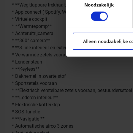
Noodzakelijk
* **Wegklapbare trekhaak**
Lees meer over hoe uw pers
* App connect ( Spotify, Waze, Whatsapp,...)
kunt uw toestemming op elk 
* Virtuele cockpit
* **Warmtepomp**
We gebruiken cookies om con
* Achteruitrijcamera
ons websiteverkeer te analy
* **360° camera**
Alleen noodzakelijke c
social media, adverteren e
* **S-line interieur en exterieur**
aan ze heeft verstrekt of d
* Verwarmde zetels vooraan
* Lendensteun
* **Keyless**
* Dakhemel in zwarte stof
* Sportzetels vooraan
* **Elektrisch verstelbare zetels vooraan, bestuurderssto
* **Lederen interieur**
* Elektrische kofferklep
* SOS functie
* **Navigatie **
* Automatische airco 3 zones