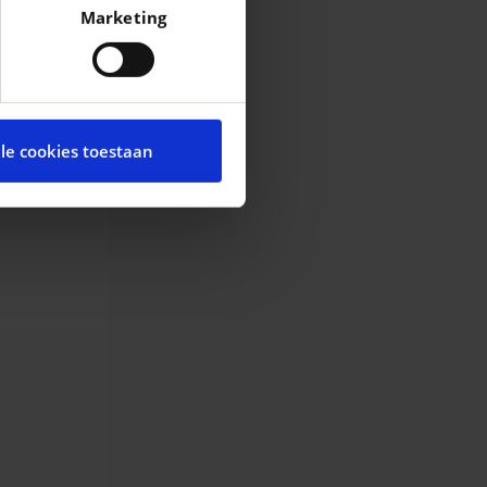
Marketing
n het
detailgedeelte
in. U
cial media te bieden en om
te met onze partners voor
lle cookies toestaan
t andere informatie die u
ces.