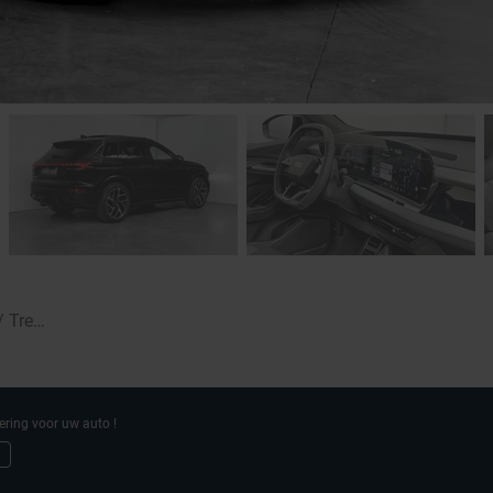
100kWh Corporate S Performance 306pk / Pano / Carplay / Trekhaak
ering voor uw auto !