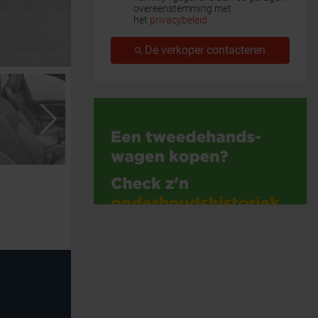
overeenstemming met
het
privacybeleid
.
De verkoper contacteren