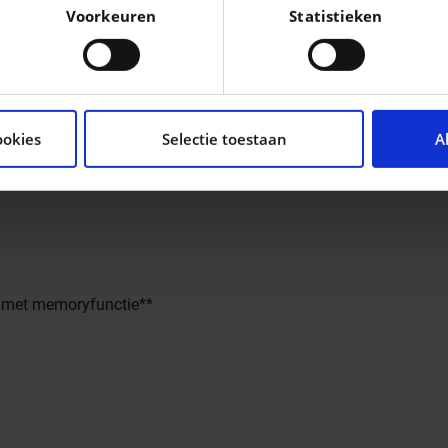
Voorkeuren
Statistieken
oonlijke gegevens worden verwerkt en stel uw voorkeuren i
moment wijzigen of intrekken in de Cookieverklaring.
tent en advertenties te personaliseren, om functies voor so
seren. Ook delen we informatie over uw gebruik van onze si
ookies
Selectie toestaan
A
n analyse. Deze partners kunnen deze gegevens combineren me
ie ze hebben verzameld op basis van uw gebruik van hun servi
el met memoryfunctie**