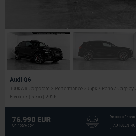
Audi Q6
Electriek | 6 km | 2026
De beste financi
76.990 EUR
AUTOLENING
Oninbare btw