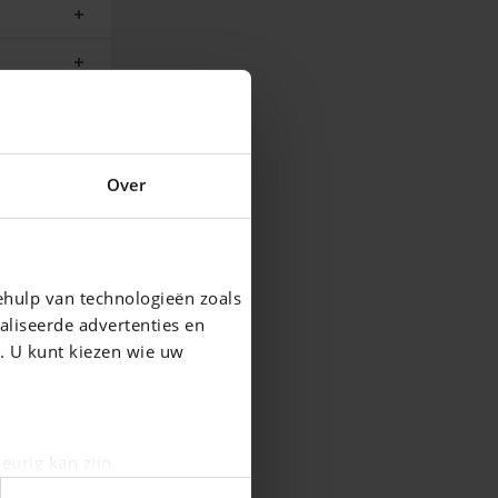
Over
ehulp van technologieën zoals
aliseerde advertenties en
g. U kunt kiezen wie uw
eurig kan zijn
fingerprinting)