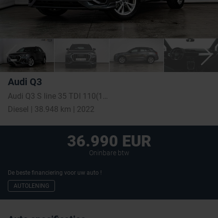
Audi Q3
Audi Q3 S line 35 TDI 110(150) kW(PS) S tronic
Diesel | 38.948 km | 2022
36.990 EUR
Oninbare btw
De beste financiering voor uw auto !
AUTOLENING