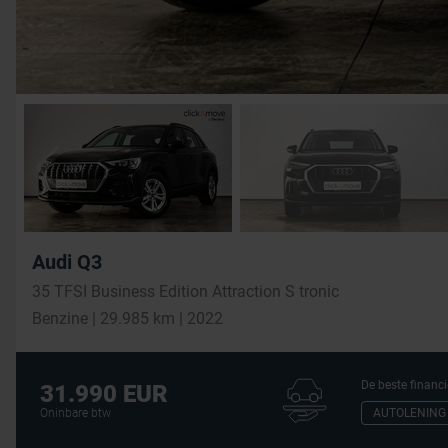
Audi Q3
35 TFSI Business Edition Attraction S tronic
Benzine | 29.985 km | 2022
De beste financi
31.990 EUR
AUTOLENING
Oninbare btw