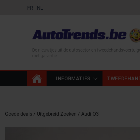
FR
|
NL
De nieuwtjes uit de autosector en tweedehandsvoertuig
met garantie.
INFORMATIES
TWEEDEHAN
Goede deals
Uitgebreid Zoeken
Audi Q3