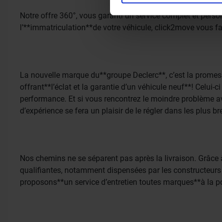
aan ze heeft verstrekt of d
Notre offre 360°, vous garanti un service complet et pers
l’**immatriculation**de votre véhicule, click2move vous fa
La nouvelle marque du**groupe Declerc**, c’est la promess
offrant**l’éclat et la garantie d’un véhicule neuf**! Celui-
performance. Et si vous rencontrez le moindre problème av
d’expérience se fera un plaisir de le régler dans les plus br
Nos chemins ne se séparent pas après la livraison. Grâce à
qualifiantes, notamment dispensées par les constructeurs 
proposons**un service d’entretien toutes marques**à la po