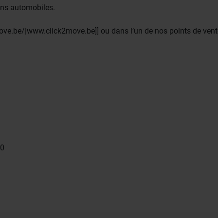
ins automobiles.
ve.be/|www.click2move.be]] ou dans l’un de nos points de vent
40