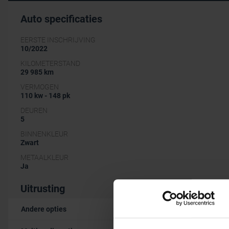
Auto specificaties
EERSTE INSCHRIJVING
10/2022
KILOMETERSTAND
29 985 km
VERMOGEN
110 kw - 148 pk
DEUREN
5
BINNENKLEUR
Zwart
METAALKLEUR
Ja
Uitrusting
Andere opties