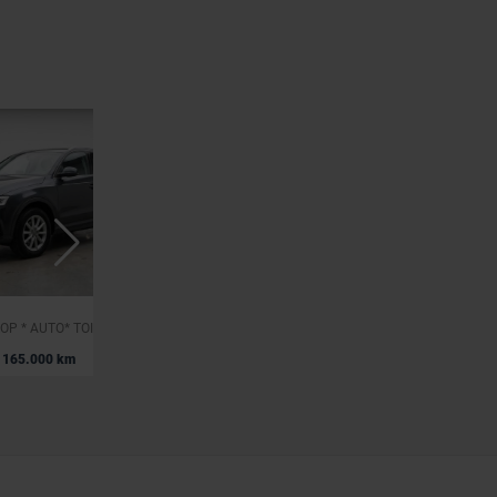
AUDI Q3
* 2.0TDI* 1 PROP * AUTO* TOIT PANO* CAMERA* XENON* NAVI*
Q3 E-TRON PHEV 45 TFSI S-LINE S TRONIC,CUIR,GPS,PHARES LED,CAMERA,GARANTIE 1 AN
|
165.000 km
27.390 EUR
56.837 km