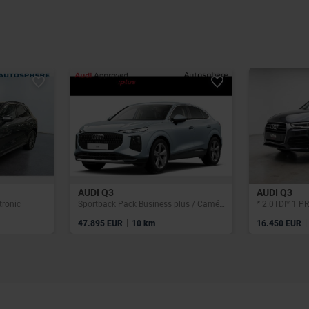
AUDI Q3
AUDI Q3
tronic
Sportback Pack Business plus / Caméra de recul / Feux led / Vitres teintées
|
|
47.895 EUR
10 km
16.450 EUR