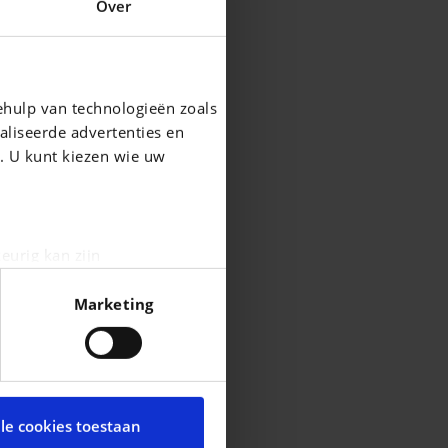
Over
ehulp van technologieën zoals
aliseerde advertenties en
g. U kunt kiezen wie uw
eurig kan zijn
fingerprinting)
Marketing
n het
detailgedeelte
in. U
été
durabilité.
cial media te bieden en om
é.
te met onze partners voor
lle cookies toestaan
t andere informatie die u