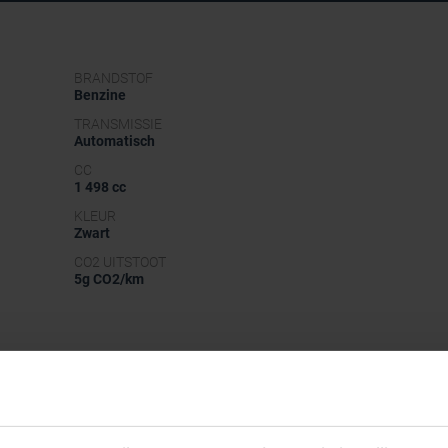
BRANDSTOF
Benzine
TRANSMISSIE
Automatisch
CC
1 498 cc
KLEUR
Zwart
CO2 UITSTOOT
5g CO2/km