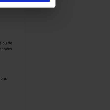
ces.
té ou de
 années
ions