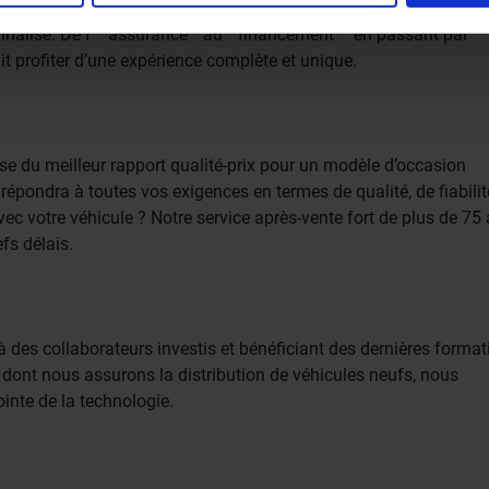
ie ze hebben verzameld op basis van uw gebruik van hun servi
onnalisé. De l’**assurance**au**financement** en passant par
it profiter d’une expérience complète et unique.
e du meilleur rapport qualité-prix pour un modèle d’occasion
ci répondra à toutes vos exigences en termes de qualité, de fiabili
ec votre véhicule ? Notre service après-vente fort de plus de 75
efs délais.
 des collaborateurs investis et bénéficiant des dernières format
dont nous assurons la distribution de véhicules neufs, nous
inte de la technologie.