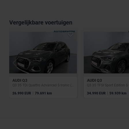
Vergelijkbare voertuigen
AUDI Q3
AUDI Q3
Q3 35 TDi Quattro Advanced S tronic (EU6AP)
Q3 35 TFSI Sport Edition S 
|
|
26.990 EUR
79.691 km
34.990 EUR
59.939 km