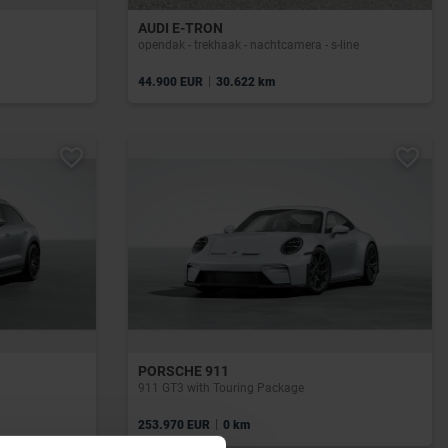
AUDI E-TRON
opendak - trekhaak - nachtcamera - s-line
|
44.900 EUR
30.622 km
PORSCHE 911
911 GT3 with Touring Package
|
253.970 EUR
0 km