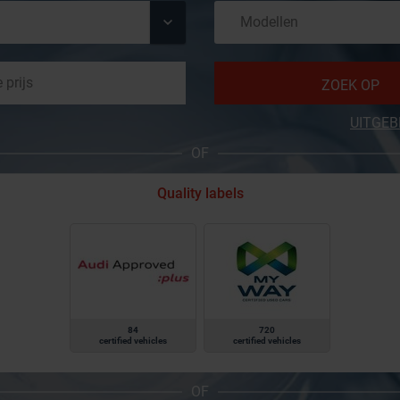
ZOEK OP
UITGEB
OF
Quality labels
84
720
certified vehicles
certified vehicles
OF