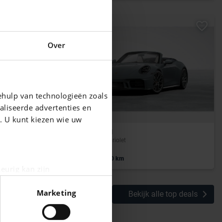
Over
ehulp van technologieën zoals
aliseerde advertenties en
g. U kunt kiezen wie uw
PORSCHE 911
911 Carrera Cabriolet
|
185.911 EUR
0 km
eurig kan zijn
fingerprinting)
Marketing
Bekijk alle top deals
n het
detailgedeelte
in. U