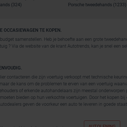
ands (324)
Porsche tweedehands (1233)
GE OCCASIEWAGEN TE KOPEN.
 je budget samenstellen. Heb je behoefte aan een grote tweedeh
rtuig ? Via de website van de krant Autotrends, kan je snel een
ENVOUDIG.
lier contacteren die zijn voertuig verkoopt met technische keurin
maar de kans om de problemen te erven van een voertuig waarva
ehouders of erkende autohandelaars zijn meestal onderworpen g
 moeten bieden op hun verkochte voertuigen. Door het kopen bij
todealers geven de voorkeur een auto te leveren in goede staat 
AUTOLENING