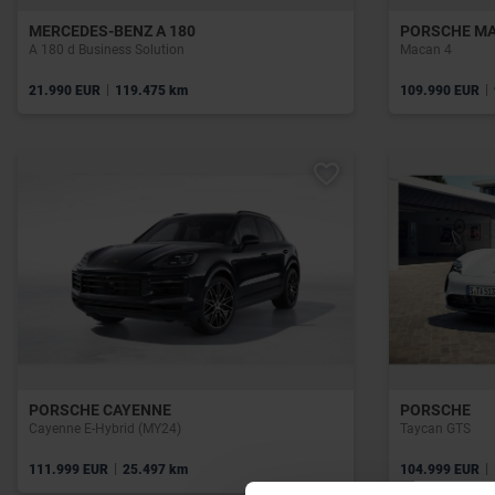
MERCEDES-BENZ A 180
PORSCHE M
A 180 d Business Solution
Macan 4
|
|
21.990 EUR
119.475 km
109.990 EUR
PORSCHE CAYENNE
PORSCHE
Cayenne E-Hybrid (MY24)
Taycan GTS
|
|
111.999 EUR
25.497 km
104.999 EUR