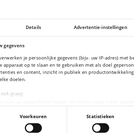
Details
Advertentie-instellingen
w gegevens
erwerken je persoonlijke gegevens (bijv. uw IP-adres) met b
 apparaat op te slaan en te gebruiken met als doel geperson
tenties en content, inzicht in publiek en productontwikkelin
elke doelen.
PORSCHE
t Turismo
Taycan 4S
e ook graag:
|
17.103 km
154.999 EUR
0 km
n over uw geografische locatie, die tot een paar meter nauwk
eren door het actief te scannen op specifieke eigenschappen (
Voorkeuren
Statistieken
oonlijke gegevens worden verwerkt en stel uw voorkeuren i
moment wijzigen of intrekken in de Cookieverklaring.