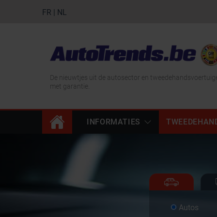
FR
|
NL
De nieuwtjes uit de autosector en tweedehandsvoertuig
met garantie.
INFORMATIES
TWEEDEHAN
Autos