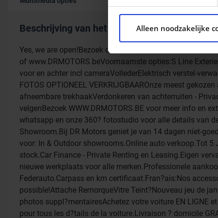
Multimedia opties
We gebruiken cookies om con
ons websiteverkeer te analy
Beschrijving van het voertuig occasie
Alleen noodzakelijke c
social media, adverteren e
aan ze heeft verstrekt of d
Yes, we are open!Bezoek onze nieuwe Showroom of KOOP
of www.DRMOTORS.beVoornaamste opties:S Line Exterieu
voor en achter incl cameraVollederElektrisch verstel-ver
FOTOS OPTIONEEL VERKRIJGBAAROnze meest gekozen access
afneembare trekhaakVerdonkeren van achterruiten - Priva
velgenBezoek WWW.DRMOTORS.BE voor meer info en extra 
whatsapp en onze 360? fotostudio voor alle details van d
Showroom.Bij DR Motors geniet je van 14 dagen niet-goe
voor: In & Outdoor showrooms.Online auto verkoop.Tot 5 J
stock.Car Finance - Private Renting en Leasing.Eigen ver
nieuwe werkplaats voor alle merken.Professionele aankoop
Federauto.Carpass en km certificaat.Fran?ais:Nos accessoi
possible!Attache RemorqueVitre Teint?Nouveau jeu de ja
photos suppl?mentairesAchetez votre voiture EN LIGNE et 
pour tous les d?tails de la voiture.Livraison ? domicile