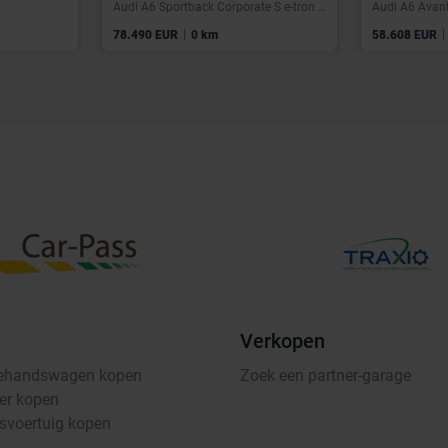
Audi A6 Sportback Corporate S e-tron performance 270,00 kW
|
|
78.490 EUR
0 km
58.608 EUR
Verkopen
ehandswagen kopen
Zoek een partner-garage
er kopen
fsvoertuig kopen