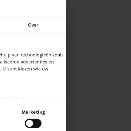
Over
ehulp van technologieën zoals
aliseerde advertenties en
g. U kunt kiezen wie uw
eurig kan zijn
fingerprinting)
Marketing
n het
detailgedeelte
in. U