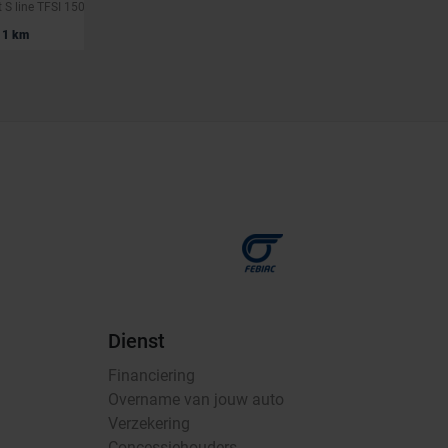
Audi A6 Avant S line TFSI 150 kW S tronic
A6 Avant 35 TDi Business Edition Sport S tronic (EU6AP)
|
1 km
37.490 EUR
43.900 km
Dienst
Financiering
Overname van jouw auto
Verzekering
Concessiehouders