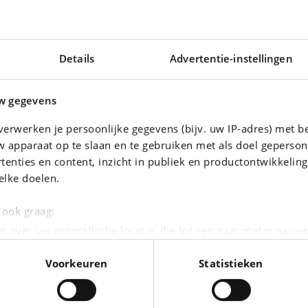
KILOMETERSTAND
Details
Advertentie-instellingen
121 894 km
VERMOGEN
140 kw - 188 pk
w gegevens
KLEUR
erwerken je persoonlijke gegevens (bijv. uw IP-adres) met b
Zwart
 apparaat op te slaan en te gebruiken met als doel geperson
INTERIEUR
tenties en content, inzicht in publiek en productontwikkelin
Leder
elke doelen.
METAALKLEUR
Ja
e ook graag:
n over uw geografische locatie, die tot een paar meter nauwk
eren door het actief te scannen op specifieke eigenschappen (
Voorkeuren
Statistieken
oonlijke gegevens worden verwerkt en stel uw voorkeuren i
moment wijzigen of intrekken in de Cookieverklaring.