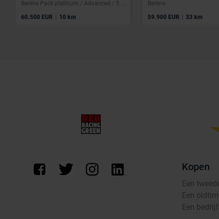
Berline Pack platinum / Advanced / S Line intérieur / Caméra 360 / Toit panoramique / Matrix / Vitres teintées
Berline
|
|
60.500 EUR
10 km
59.900 EUR
33 km
Kopen
Een tweed
Een oldtim
Een bedrij