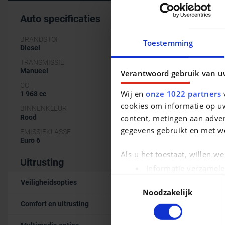
Auto specificaties
BRANDSTOF
Toestemming
Diesel
TRANSMISSIE
Manueel
Verantwoord gebruik van u
CC
Wij en
onze 1022 partners
v
1 968 cc
cookies om informatie op uw
BINNENKLEUR
content, metingen aan adver
Rood
gegevens gebruikt en met w
EMISSIEKLASSE
Euro 6
Als u het toestaat, willen w
Uitrusting
Informatie verzamele
Uw apparaat identific
Toestemmingsselectie
Veiligheidsopties
Noodzakelijk
Lees meer over hoe uw pers
Comfort en uitrusting
kunt uw toestemming op elk 