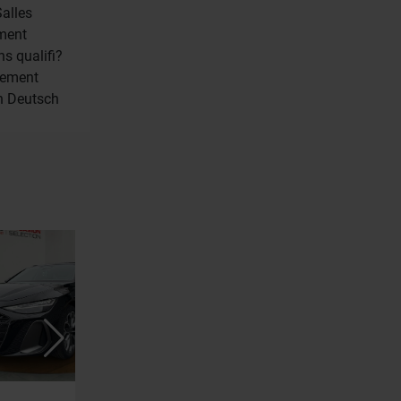
Salles
ement
s qualifi?
aiement
en Deutsch
AUDI A6