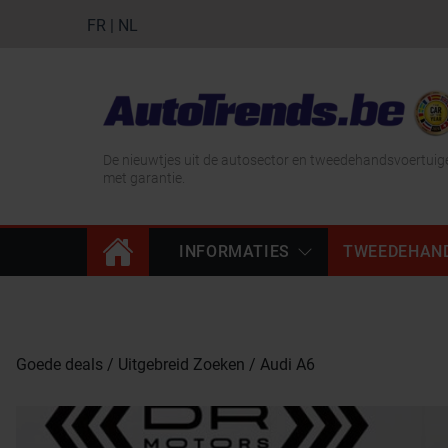
FR
|
NL
De nieuwtjes uit de autosector en tweedehandsvoertuig
met garantie.
INFORMATIES
TWEEDEHAN
Goede deals
Uitgebreid Zoeken
Audi A6