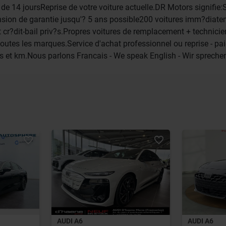
e 14 joursReprise de votre voiture actuelle.DR Motors signifie:
ension de garantie jusqu'? 5 ans possible200 voitures imm?diat
cr?dit-bail priv?s.Propres voitures de remplacement + technicien
toutes les marques.Service d'achat professionnel ou reprise - p
s et km.Nous parlons Francais - We speak English - Wir sprech
AUDI A6
AUDI A6