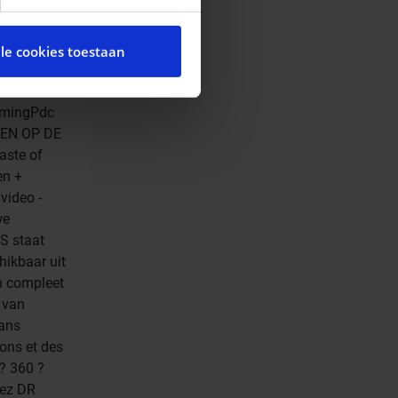
cial media te bieden en om
te met onze partners voor
lle cookies toestaan
t andere informatie die u
ces.
-737.911
rmingPdc
LGEN OP DE
aste of
en +
video -
we
S staat
hikbaar uit
n compleet
 van
 ans
ons et des
? 360 ?
hez DR