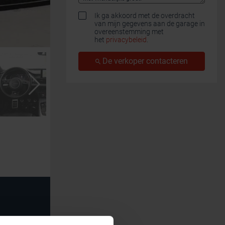
Ik ga akkoord met de overdracht
van mijn gegevens aan de garage in
overeenstemming met
het
privacybeleid
.
De verkoper contacteren