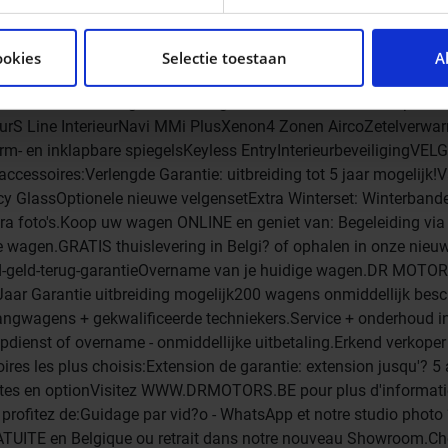
tent en advertenties te personaliseren, om functies voor so
seren. Ook delen we informatie over uw gebruik van onze si
ookies
Selectie toestaan
A
n analyse. Deze partners kunnen deze gegevens combineren me
ie ze hebben verzameld op basis van uw gebruik van hun servi
 ONLINE: Maandag tot Zaterdag: 09u00 - 18u00Bel ons op: 050
rS Line InterieurNavi MMi PlusXenon4 Zonen AircoZetelverwa
warm- en inklapbare spiegelsKeyless EntryInterieurbeveiligingVE
oires:Verlengde Garantie: uitbreiding tot 5 jaar mogelijk!V
cy GlassOptionele nieuwe velgensetExtra Winterset: Winterband
foto's.Koop uw wagen ONLINE en geniet van: Begeleiding via 
e wagen.GRATIS thuislevering in Belgi? of ophalen in onze nieu
d-geld-terug-garantieOvername van je huidige wagen.DR MOTOR
aar Garantie uitbreiding mogelijk200 wagens onmiddellijk besc
vangwagens + gekwalificeerde techniekers.Service + onderhoud i
dienst of overname - onmiddellijke uitbetaling.Erkend verkoper
res les plus choisis:Extension de garantie: extension jusqu'? 5
ntes en optionVisitez WWW.DRMOTORS.BE pour plus d'informati
profitez de:Guidage par vid?o - WhatsApp et notre studio photo 
 GRATUITE en Belgique ou retrait dans notre nouveau Showroom.C