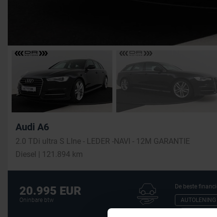
Audi A6
2.0 TDi ultra S LIne - LEDER -NAVI - 12M GARANTIE
Diesel | 121.894 km
De beste financi
20.995 EUR
AUTOLENING
Oninbare btw