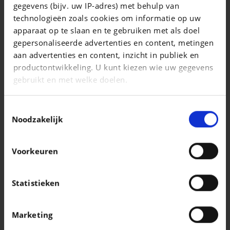
gegevens (bijv. uw IP-adres) met behulp van
Kodiaq 1.5 TSI ACT Sportline II DSG
technologieën zoals cookies om informatie op uw
|
apparaat op te slaan en te gebruiken met als doel
38.990 EUR
23.278 km
gepersonaliseerde advertenties en content, metingen
aan advertenties en content, inzicht in publiek en
productontwikkeling. U kunt kiezen wie uw gegevens
gebruikt en met welke doelen.
Als u het toestaat, willen we ook graag:
Toestemmingsselectie
Informatie verzamelen over uw geografische
Noodzakelijk
locatie, die tot een paar meter nauwkeurig kan zijn
Uw apparaat identificeren door het actief te
Voorkeuren
scannen op specifieke eigenschappen
(fingerprinting)
Lees meer over hoe uw persoonlijke gegevens worden
Statistieken
verwerkt en stel uw voorkeuren in het
detailgedeelte
VOLKSWAGEN TIGUAN
in. U kunt uw toestemming op elk moment wijzigen of
1.4 TSI 92 kW (125 ch) 6 vitesses manuel
Marketing
intrekken in de Cookieverklaring.