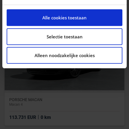
|
20.990 EUR
113.700 km
We gebruiken cookies om content en advertenties te
personaliseren, om functies voor social media te
Alle cookies toestaan
bieden en om ons websiteverkeer te analyseren. Ook
delen we informatie over uw gebruik van onze site met
onze partners voor social media, adverteren en
Selectie toestaan
analyse. Deze partners kunnen deze gegevens
combineren met andere informatie die u aan ze heeft
Alleen noodzakelijke cookies
verstrekt of die ze hebben verzameld op basis van uw
gebruik van hun services.
PORSCHE MACAN
Macan 4
|
113.731 EUR
0 km