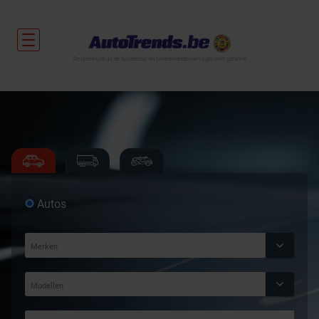
De nieuwtjes uit de autosector en tweedehandsvoertuigen met garantie.
Autos