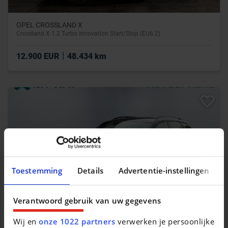
OPEL CROSSLAND X
Crossland X 1.2 Turbo Innovation Start/Stop (EU6.2)
|
12.900 EUR
48.434 km
Toestemming
Details
Advertentie-instellingen
Verantwoord gebruik van uw gegevens
Wij en
onze 1022 partners
verwerken je persoonlijke
SKODA KODIAQ