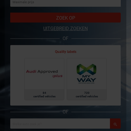
ZOEK OP
UITGEBREID ZOEKEN
OF
Quality labels
84
720
certified vehicles
certified vehicles
OF