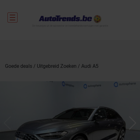
De nieuwtjes uit de autosector en tweedehandsvoertuigen met garantie.
Goede deals
Uitgebreid Zoeken
Audi A5