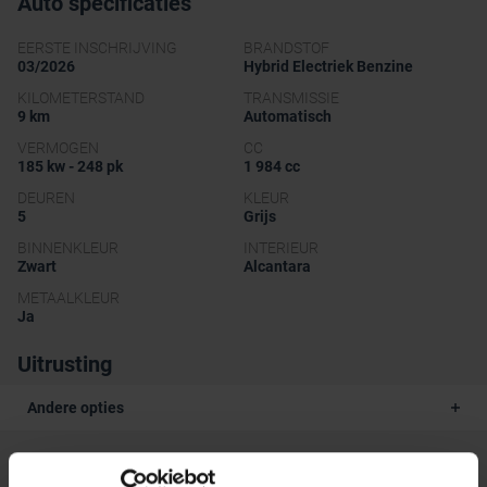
Auto specificaties
EERSTE INSCHRIJVING
BRANDSTOF
03/2026
Hybrid Electriek Benzine
KILOMETERSTAND
TRANSMISSIE
9 km
Automatisch
VERMOGEN
CC
185 kw - 248 pk
1 984 cc
DEUREN
KLEUR
5
Grijs
BINNENKLEUR
INTERIEUR
Zwart
Alcantara
METAALKLEUR
Ja
Uitrusting
Andere opties
Beschrijving van het voertuig occasie