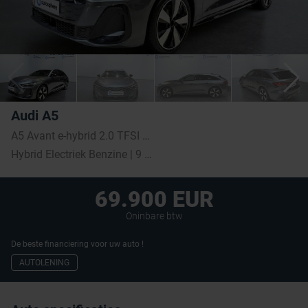
Audi A5
A5 Avant e-hybrid 2.0 TFSI Quattro S line S tronic (220 kW)
Hybrid Electriek Benzine | 9 km | 2026
69.900 EUR
Oninbare btw
De beste financiering voor uw auto !
AUTOLENING