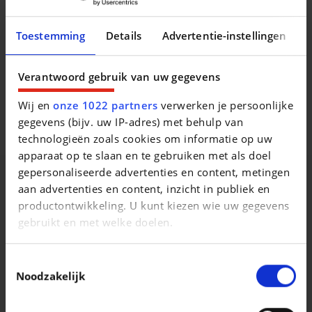
Toestemming
Details
Advertentie-instellingen
Audi A5 Avant S line e-hybrid quattro 220 kW S
tronic///
Gris Daytona (effet perlé)///
noir-noir-gris acier /
noir-noir / noir / noir
Verantwoord gebruik van uw gegevens
Wij en
onze 1022 partners
verwerken je persoonlijke
gegevens (bijv. uw IP-adres) met behulp van
None
technologieën zoals cookies om informatie op uw
apparaat op te slaan en te gebruiken met als doel
gepersonaliseerde advertenties en content, metingen
aan advertenties en content, inzicht in publiek en
Vergelijkbare voertuigen
productontwikkeling. U kunt kiezen wie uw gegevens
gebruikt en met welke doelen.
Als u het toestaat, willen we ook graag:
Toestemmingsselectie
Informatie verzamelen over uw geografische
Noodzakelijk
locatie, die tot een paar meter nauwkeurig kan zijn
Uw apparaat identificeren door het actief te