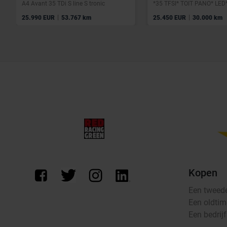
A4 Avant 35 TDi S line S tronic
|
|
25.990 EUR
53.767 km
25.450 EUR
30.000 km
Kopen
Een tweed
Een oldtim
Een bedrij