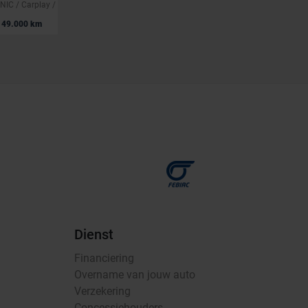
35 TFSI S-TRONIC / Carplay / GPS / C.C. / Keyless / PDC
35 TFSI S-TRONIC 150pk / 19" / Carplay / GPS / C.C. / Keyless / PDC
|
49.000 km
26.890 EUR
49.000 km
Dienst
Financiering
Overname van jouw auto
Verzekering
Concessiehouders