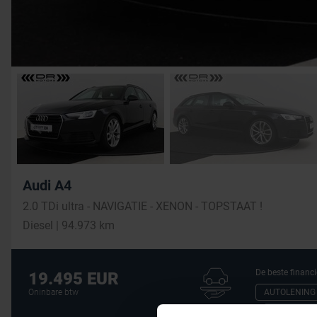
Audi A4
2.0 TDi ultra - NAVIGATIE - XENON - TOPSTAAT !
Diesel | 94.973 km
De beste financi
19.495 EUR
AUTOLENING
Oninbare btw