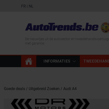
FR
|
NL
De nieuwtjes uit de autosector en tweedehandsvoertuig
met garantie.
INFORMATIES
TWEEDEHAN
Goede deals
Uitgebreid Zoeken
Audi A4