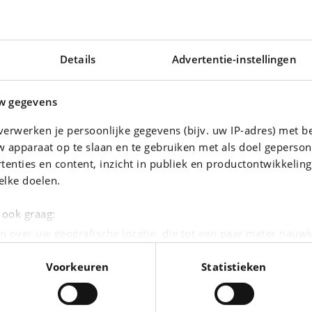
KILOMETERSTAND
Details
Advertentie-instellingen
94 973 km
VERMOGEN
110 kw - 148 pk
w gegevens
KLEUR
erwerken je persoonlijke gegevens (bijv. uw IP-adres) met b
Zwart
 apparaat op te slaan en te gebruiken met als doel geperson
INTERIEUR
tenties en content, inzicht in publiek en productontwikkelin
Leder
elke doelen.
METAALKLEUR
Ja
e ook graag:
n over uw geografische locatie, die tot een paar meter nauwk
eren door het actief te scannen op specifieke eigenschappen (
Voorkeuren
Statistieken
oonlijke gegevens worden verwerkt en stel uw voorkeuren i
moment wijzigen of intrekken in de Cookieverklaring.