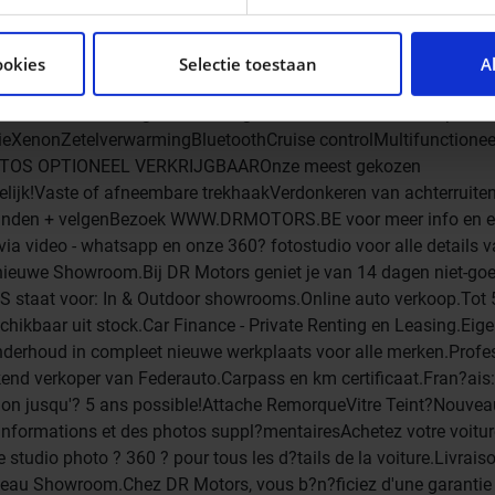
tent en advertenties te personaliseren, om functies voor so
seren. Ook delen we informatie over uw gebruik van onze si
ookies
Selectie toestaan
A
n analyse. Deze partners kunnen deze gegevens combineren me
ie ze hebben verzameld op basis van uw gebruik van hun servi
 ONLINE: Maandag tot Zaterdag: 09u00 - 18u00Bel ons op: 050
enonZetelverwarmingBluetoothCruise controlMultifunctionee
FOTOS OPTIONEEL VERKRIJGBAAROnze meest gekozen
gelijk!Vaste of afneembare trekhaakVerdonkeren van achterruiten
rbanden + velgenBezoek WWW.DRMOTORS.BE voor meer info en e
ia video - whatsapp en onze 360? fotostudio voor alle details 
 nieuwe Showroom.Bij DR Motors geniet je van 14 dagen niet-goe
staat voor: In & Outdoor showrooms.Online auto verkoop.Tot 
hikbaar uit stock.Car Finance - Private Renting en Leasing.Eig
nderhoud in compleet nieuwe werkplaats voor alle merken.Profe
kend verkoper van Federauto.Carpass en km certificaat.Fran?ais
sion jusqu'? 5 ans possible!Attache RemorqueVitre Teint?Nouvea
formations et des photos suppl?mentairesAchetez votre voitu
studio photo ? 360 ? pour tous les d?tails de la voiture.Livrais
veau Showroom.Chez DR Motors, vous b?n?ficiez d'une garantie