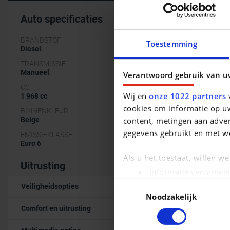
Auto specificaties
BRANDSTOF
Toestemming
Diesel
TRANSMISSIE
Manueel
Verantwoord gebruik van u
CC
Wij en
onze 1022 partners
v
1 968 cc
cookies om informatie op uw
BINNENKLEUR
content, metingen aan adver
Beige
gegevens gebruikt en met w
EMISSIEKLASSE
Euro 6
Als u het toestaat, willen w
Uitrusting
Informatie verzamele
Uw apparaat identific
Toestemmingsselectie
Veiligheidsopties
Noodzakelijk
Lees meer over hoe uw pers
Comfort en uitrusting
kunt uw toestemming op elk 