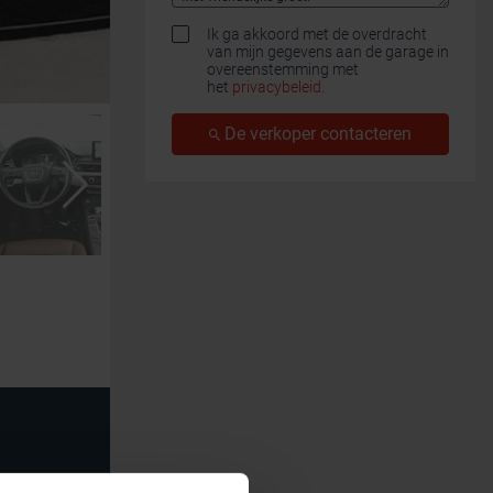
Ik ga akkoord met de overdracht
van mijn gegevens aan de garage in
overeenstemming met
het
privacybeleid
.
De verkoper contacteren