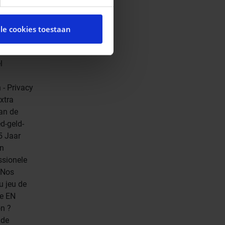
cial media te bieden en om
te met onze partners voor
lle cookies toestaan
t andere informatie die u
ces.
-737.911
l
 - Privacy
xtra
van de
d-geld-
5 Jaar
en
ssionele
:Nos
u jeu de
re EN
on ?
 de