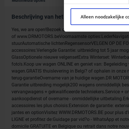
Multimedia opties
We gebruiken cookies om con
ons websiteverkeer te analy
Beschrijving van het voertuig occasie
Alleen noodzakelijke c
social media, adverteren e
aan ze heeft verstrekt of d
Yes, we are open!Bezoek onze nieuwe Showroom of KOOP
of www.DRMOTORS.beVoornaamste opties:LederNavigatieX
stuurAutomatische lichtenRegensensorVELGEN OP DE 
accessoires:Verlengde Garantie: uitbreiding tot 5 jaar mo
GlassOptionele nieuwe velgensetExtra Winterset: Winte
foto's.Koop uw wagen ONLINE en geniet van: Begeleiding v
wagen.GRATIS thuislevering in Belgi? of ophalen in onze
terug-garantieOvername van je huidige wagen.DR MOTORS 
Garantie uitbreiding mogelijk200 wagens onmiddellijk besc
vervangwagens + gekwalificeerde techniekers.Service + o
aankoopdienst of overname - onmiddellijke uitbetaling.Er
accessoires les plus choisis:Extension de garantie: exten
jantes en optionVisitez WWW.DRMOTORS.BE pour plus d'in
LIGNE et profitez de:Guidage par vid?o - WhatsApp et notre 
domicile GRATUITE en Belgique ou retrait dans notre nou