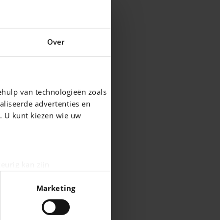
Over
ehulp van technologieën zoals
aliseerde advertenties en
g. U kunt kiezen wie uw
eurig kan zijn
fingerprinting)
Marketing
n het
detailgedeelte
in. U