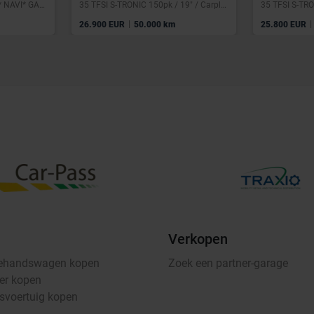
*35 TFSI* TOIT PANO* LED* NAVI* GARANTIE 12 MOIS*
35 TFSI S-TRONIC 150pk / 19" / Carplay / GPS / C.C. / Keyless / PDC
|
|
26.900 EUR
50.000 km
25.800 EUR
Verkopen
ehandswagen kopen
Zoek een partner-garage
er kopen
fsvoertuig kopen