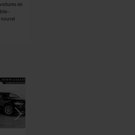
voitures en
ile -
t nouvel
AUDI A4