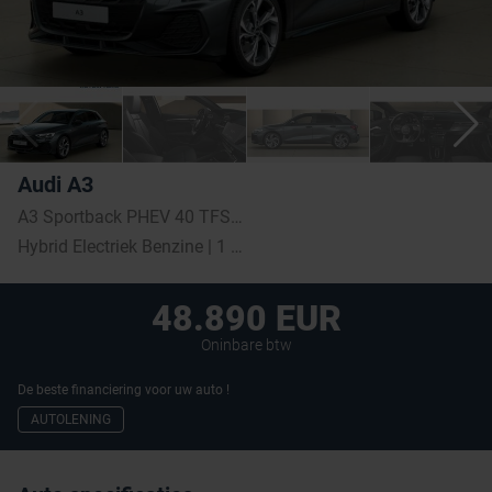
Audi A3
A3 Sportback PHEV 40 TFSI e S line S tronic (150 kW)
Hybrid Electriek Benzine | 1 km | 2026
48.890 EUR
Oninbare btw
De beste financiering voor uw auto !
AUTOLENING