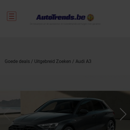
De nieuwtjes uit de autosector en tweedehandsvoertuigen met garantie.
Goede deals
Uitgebreid Zoeken
Audi A3