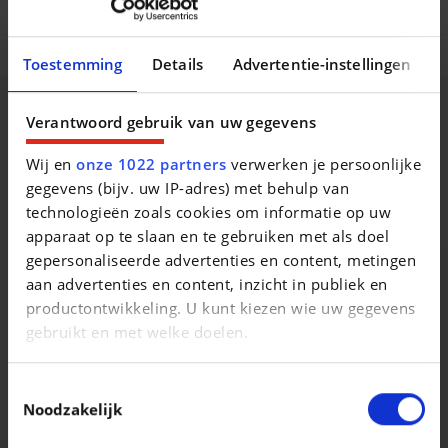
Veiligheidsopties
Comfort en uitrusting
Toestemming
Details
Advertentie-instellingen
Beschrijving van het voertuig occasie
Verantwoord gebruik van uw gegevens
Wij en
onze 1022 partners
verwerken je persoonlijke
None
gegevens (bijv. uw IP-adres) met behulp van
technologieën zoals cookies om informatie op uw
None
apparaat op te slaan en te gebruiken met als doel
gepersonaliseerde advertenties en content, metingen
aan advertenties en content, inzicht in publiek en
productontwikkeling. U kunt kiezen wie uw gegevens
Vergelijkbare voertuigen
gebruikt en met welke doelen.
Als u het toestaat, willen we ook graag:
Toestemmingsselectie
Informatie verzamelen over uw geografische
Noodzakelijk
locatie, die tot een paar meter nauwkeurig kan zijn