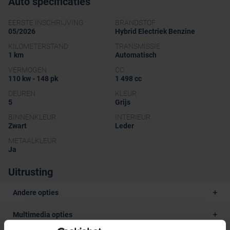
Auto specificaties
EERSTE INSCHRIJVING
BRANDSTOF
05/2026
Hybrid Electriek Benzine
KILOMETERSTAND
TRANSMISSIE
1 km
Automatisch
VERMOGEN
CC
110 kw - 148 pk
1 498 cc
DEUREN
KLEUR
5
Grijs
BINNENKLEUR
INTERIEUR
Zwart
Leder
METAALKLEUR
Ja
Uitrusting
Andere opties
Multimedia opties