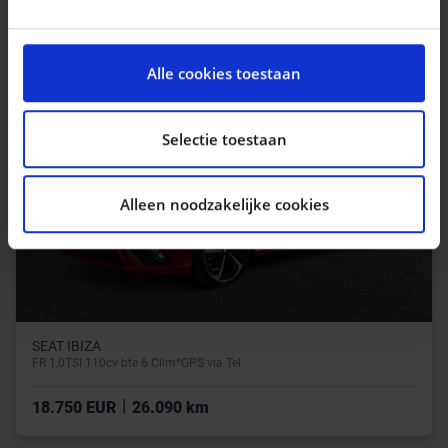
|
13.990 EUR
14.561 km
We gebruiken cookies om content en advertenties te
personaliseren, om functies voor social media te
Alle cookies toestaan
bieden en om ons websiteverkeer te analyseren. Ook
delen we informatie over uw gebruik van onze site met
onze partners voor social media, adverteren en
Selectie toestaan
analyse. Deze partners kunnen deze gegevens
combineren met andere informatie die u aan ze heeft
Alleen noodzakelijke cookies
verstrekt of die ze hebben verzameld op basis van uw
gebruik van hun services.
SEAT IBIZA
FR 1,0TSI 110cv bte 6 Clim*GPS via Tel
|
18.750 EUR
26.090 km