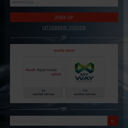
ZOEK OP
UITGEBREID ZOEKEN
OF
Quality labels
84
718
certified vehicles
certified vehicles
OF