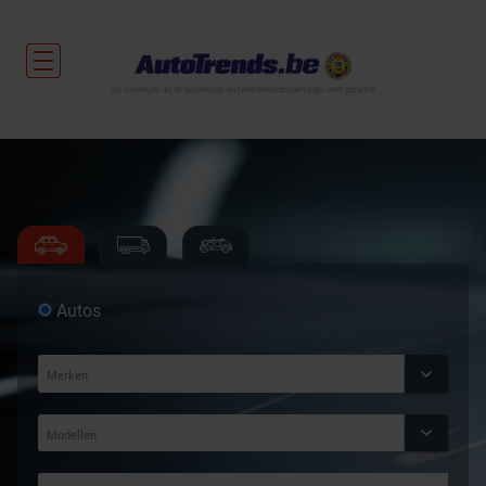
De nieuwtjes uit de autosector en tweedehandsvoertuigen met garantie.
Autos