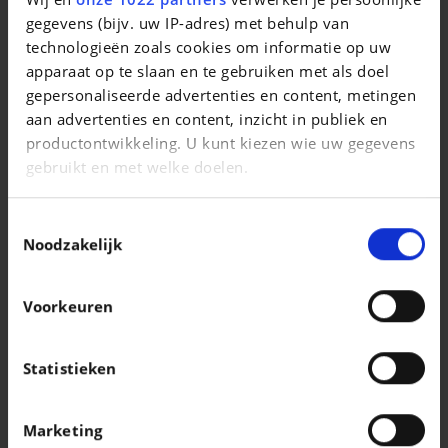
TDI Quattro 210 kW
gegevens (bijv. uw IP-adres) met behulp van
technologieën zoals cookies om informatie op uw
|
127.900 EUR
10 km
apparaat op te slaan en te gebruiken met als doel
gepersonaliseerde advertenties en content, metingen
aan advertenties en content, inzicht in publiek en
productontwikkeling. U kunt kiezen wie uw gegevens
gebruikt en met welke doelen.
Als u het toestaat, willen we ook graag:
Toestemmingsselectie
Informatie verzamelen over uw geografische
Noodzakelijk
locatie, die tot een paar meter nauwkeurig kan zijn
Uw apparaat identificeren door het actief te
Voorkeuren
scannen op specifieke eigenschappen
(fingerprinting)
Lees meer over hoe uw persoonlijke gegevens worden
Statistieken
verwerkt en stel uw voorkeuren in het
detailgedeelte
VOLKSWAGEN POLO
in. U kunt uw toestemming op elk moment wijzigen of
Polo 1.0i," FAIBLE KM 14.561 ",GPS,ANDROID AUTO,APPLE CARPLAY,GARANTIE 1 AN
Marketing
intrekken in de Cookieverklaring.