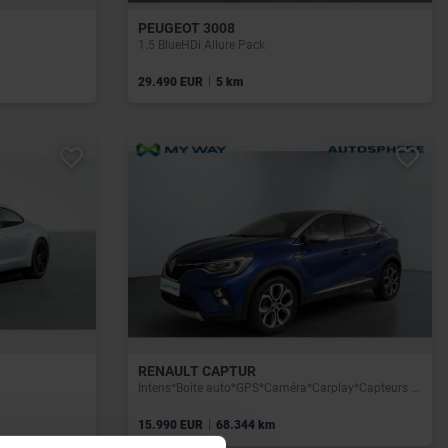
PEUGEOT 3008
1.5 BlueHDi Allure Pack
|
29.490 EUR
5 km
RENAULT CAPTUR
Intens*Boite auto*GPS*Caméra*Carplay*Capteurs Av/Ar*Clim auto
|
15.990 EUR
68.344 km