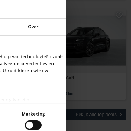
Over
ehulp van technologieën zoals
aliseerde advertenties en
g. U kunt kiezen wie uw
PORSCHE MACAN
Macan 4S
|
117.888 EUR
0 km
eurig kan zijn
fingerprinting)
Marketing
Bekijk alle top deals
n het
detailgedeelte
in. U