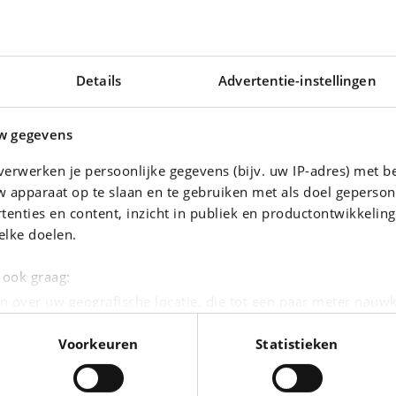
Details
Advertentie-instellingen
w gegevens
erwerken je persoonlijke gegevens (bijv. uw IP-adres) met b
 apparaat op te slaan en te gebruiken met als doel geperson
tenties en content, inzicht in publiek en productontwikkelin
elke doelen.
ANGOO
PORSCHE
Maxi 1.5 Blue dCi Lichte Vracht *B2B € 5.000 NETTO*
Taycan 4S Sport Turismo
e ook graag:
|
.041 km
158.456 EUR
0 km
n over uw geografische locatie, die tot een paar meter nauwk
eren door het actief te scannen op specifieke eigenschappen (
Voorkeuren
Statistieken
oonlijke gegevens worden verwerkt en stel uw voorkeuren i
moment wijzigen of intrekken in de Cookieverklaring.