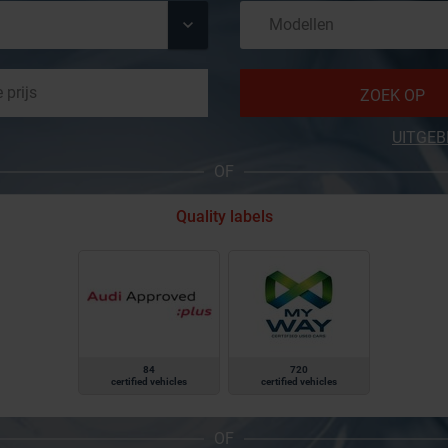
ZOEK OP
UITGEB
OF
Quality labels
84
720
certified vehicles
certified vehicles
OF