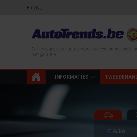
FR
|
NL
De nieuwtjes uit de autosector en tweedehandsvoertuig
met garantie.
INFORMATIES
TWEEDEHAN
Autos