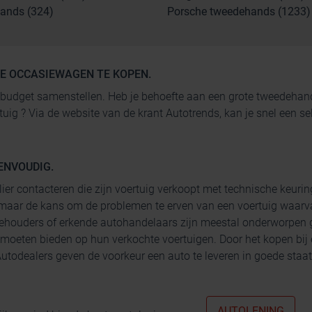
ands (324)
Porsche tweedehands (1233)
GE OCCASIEWAGEN TE KOPEN.
 je budget samenstellen. Heb je behoefte aan een grote tweedeh
rtuig ? Via de website van de krant Autotrends, kan je snel een
ENVOUDIG.
lier contacteren die zijn voertuig verkoopt met technische keurin
maar de kans om de problemen te erven van een voertuig waarva
ehouders of erkende autohandelaars zijn meestal onderworpen g
 moeten bieden op hun verkochte voertuigen. Door het kopen bij
todealers geven de voorkeur een auto te leveren in goede staat 
AUTOLENING