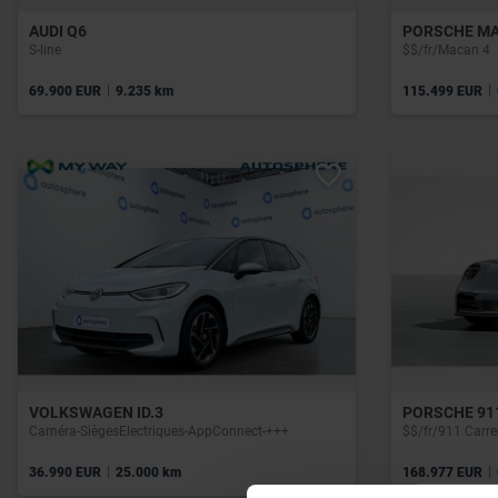
AUDI Q6
PORSCHE M
S-line
$$/fr/Macan 4
|
|
69.900 EUR
9.235 km
115.499 EUR
VOLKSWAGEN ID.3
PORSCHE 91
Caméra-SiègesElectriques-AppConnect-+++
$$/fr/911 Carre
|
|
36.990 EUR
25.000 km
168.977 EUR