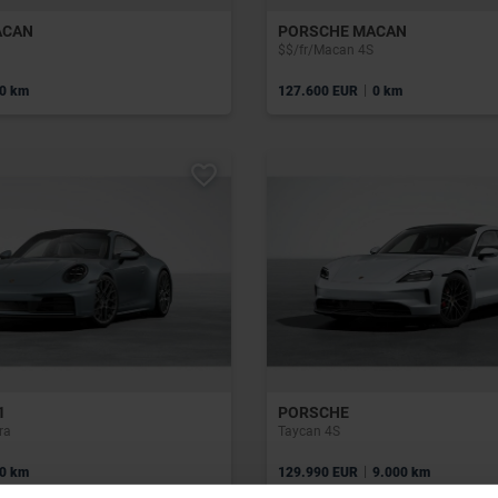
ACAN
PORSCHE MACAN
$$/fr/Macan 4S
|
0 km
127.600 EUR
0 km
1
PORSCHE
ra
Taycan 4S
|
0 km
129.990 EUR
9.000 km