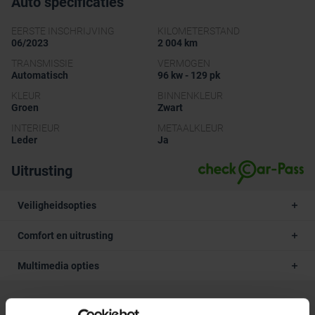
Auto specificaties
EERSTE INSCHRIJVING
KILOMETERSTAND
06/2023
2 004 km
TRANSMISSIE
VERMOGEN
Automatisch
96 kw - 129 pk
KLEUR
BINNENKLEUR
Groen
Zwart
INTERIEUR
METAALKLEUR
Leder
Ja
Uitrusting
Veiligheidsopties
Comfort en uitrusting
Multimedia opties
Beschrijving van het voertuig occasie