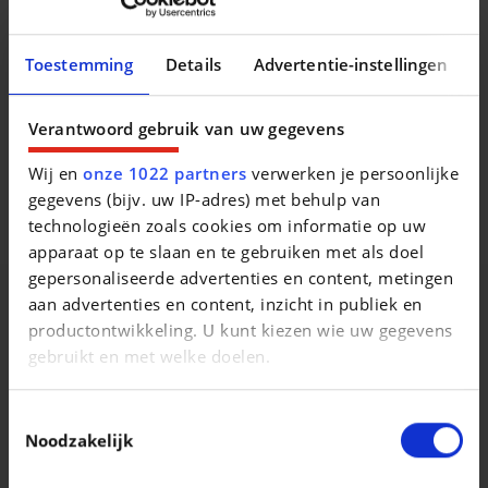
vanaf 05.22, model 2022, systeem \\\"AQS\\\",
Toestemming
Details
Advertentie-instellingen
bijkomende verwarming PTC , 2 USB-aansluitingen voor,
ruitesproeiers verwarmbaar, sierlijsten ruitkader glanzend
zwart, sportpedalen aluminium, autonoom rijden level 2,
Verantwoord gebruik van uw gegevens
1469 cc 1,5 L 96 KW, Alfa Connect System, Alfa Connect
Services, DCT automatische versnellingsbak,
Wij en
onze 1022 partners
verwerken je persoonlijke
voorwielaandrijving, 8 J x 20 Alu zilver, wielnaafdeksels
gegevens (bijv. uw IP-adres) met behulp van
zwart en wit, remklauwen rood gespoten, parelmoer 3 L
technologieën zoals cookies om informatie op uw
apparaat op te slaan en te gebruiken met als doel
gepersonaliseerde advertenties en content, metingen
aan advertenties en content, inzicht in publiek en
productontwikkeling. U kunt kiezen wie uw gegevens
gebruikt en met welke doelen.
Vergelijkbare voertuigen
Als u het toestaat, willen we ook graag:
Toestemmingsselectie
Informatie verzamelen over uw geografische
Noodzakelijk
locatie, die tot een paar meter nauwkeurig kan zijn