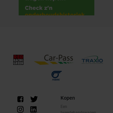
Kopen
Een
tweedehandswagen