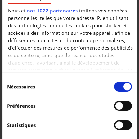
* EHBO-kit
* Buiten- en binnenspiegels met automatische dimfunctie
Nous et
nos 1022 partenaires
traitons vos données
* Dynamic chassis
personnelles, telles que votre adresse IP, en utilisant
* Hill Start Assist
des technologies comme les cookies pour stocker et
* Oncoming Lane Mitigation
accéder à des informations sur votre appareil, afin de
* Hill Descent Control
diffuser des publicités et du contenu personnalisés,
* Noodremlichten
d'effectuer des mesures de performance des publicités
* Verwarmbaar stuurwiel
et du contenu, ainsi que de réaliser des études
* Stuurwiel in leder. Silk Metal inleg en Glossy Black
d’audience, favorisant ainsi le développement de
knoppen
services. Vous avez le choix quant à l'utilisation de vos
* Instelbare stuurbekrachtiging
données et à leurs finalités. Vous pouvez modifier ou
Sélection
* 18" met 5 aerospaken. Glossy Black/Diamond Cut (1076)
retirer votre consentement à tout moment en
Nécessaires
du
* Bandenreparatiekit
consultant la Déclaration relative aux cookies ou en
consentement
* Verborgen uitlaten
cliquant sur l'icône de confidentialité.
Préférences
* Verwarmbare ruitenwissersproeiers vooraan
* Zwarte zijruitomlijsting
Si vous le permettez, nous aimerions également :
* Geïntegreerde aluminium dakrails
Collecter des informations sur votre localisation
Statistiques
* Gevarendriehoek
géographique qui peuvent être précises à plusieurs
* Tempered glass. side & rear windows
mètres près