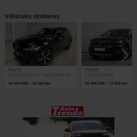
Véhicules similaires
VOLVO
VOLVO
2.0 B4 Plus Dark 21" 360°Camera Leder Kinderzitjes
2.0 D3 Inscription
|
|
43.990 EUR
18.260 km
25.490 EUR
73.838 km