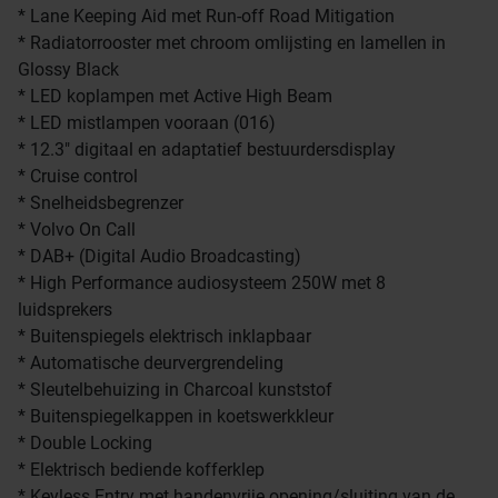
* Lane Keeping Aid met Run-off Road Mitigation
* Radiatorrooster met chroom omlijsting en lamellen in
Glossy Black
* LED koplampen met Active High Beam
* LED mistlampen vooraan (016)
* 12.3" digitaal en adaptatief bestuurdersdisplay
* Cruise control
* Snelheidsbegrenzer
* Volvo On Call
* DAB+ (Digital Audio Broadcasting)
* High Performance audiosysteem 250W met 8
luidsprekers
* Buitenspiegels elektrisch inklapbaar
* Automatische deurvergrendeling
* Sleutelbehuizing in Charcoal kunststof
* Buitenspiegelkappen in koetswerkkleur
* Double Locking
* Elektrisch bediende kofferklep
* Keyless Entry met handenvrije opening/sluiting van de